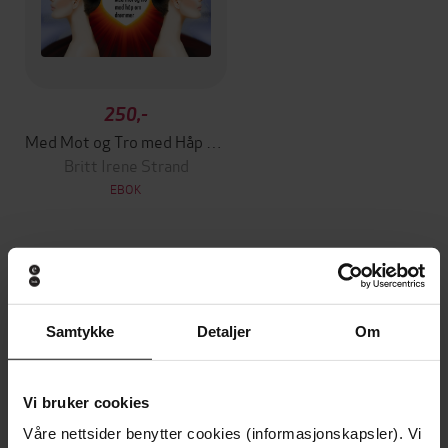
250,-
Med Mot og Tro med Håp om Drømmer
Britt Irene Strand
EBOK
Andre har også kjøpt
Samtykke
Detaljer
Om
Premium
Premium
Vinner av Rivertonprisen
Første gang på tilbud
Vi bruker cookies
Våre nettsider benytter cookies (informasjonskapsler). Vi