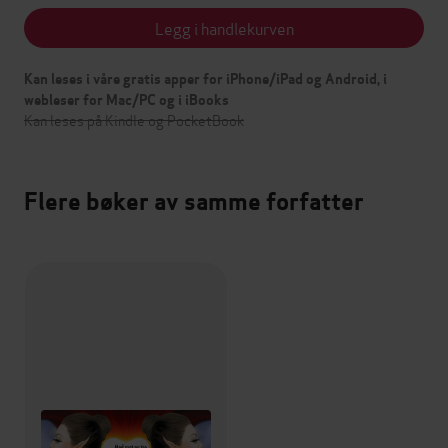
Legg i handlekurven
Kan leses i våre gratis apper for iPhone/iPad og Android, i
webleser for Mac/PC og i iBooks
Kan leses på Kindle og PocketBook
Flere bøker av samme forfatter