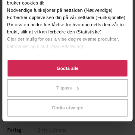
bruker cookies til:
Nødvendige funksjoner på nettsiden (Nødvendige)
Forbedrer opplevelsen din på vår nettside (Funksjonelle)
Gir oss en bedre forståelse for hvordan nettsiden vår blir
brukt, slik at vi kan forbedre den (Statistiske)
Gjør det mulig for oss å vise deg relevante produkter,
kampanjer og tilbud (Markedsføring)
Klikk på «Godta alle» for å gi oss ditt samtykke til å
199,-
349,-
bruke cookies for alle disse formålene. Du kan også
Godta alle
Minnesota
Utskudd
tilpasse ditt samtykke til spesifikke formål ved å klikke
Jo Nesbø
Jørn Lier Horst
på «Tilpass». Du kan når som helst trekke tilbake eller
EBOK
EBOK
Tilpass
endre ditt samtykke.
Godta utvalgte
Britt Irene Strand
(forfatter)
Forfattere
Britt I. Strand
Forlag