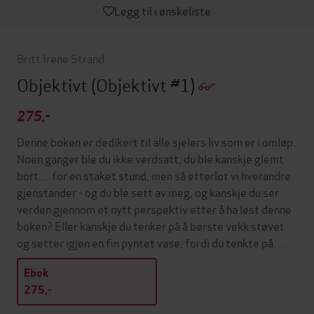
Legg til i ønskeliste
Britt Irene Strand
Objektivt
(Objektivt #1)
275,-
Denne boken er dedikert til alle sjelers liv som er i omløp.
Noen ganger ble du ikke verdsatt, du ble kanskje glemt
bort… for en staket stund, men så etterlot vi hverandre
gjenstander - og du ble sett av meg, og kanskje du ser
verden gjennom et nytt perspektiv etter å ha lest denne
boken? Eller kanskje du tenker på å børste vekk støvet
og setter igjen en fin pyntet vase, fordi du tenkte på…
Ebok
275,-