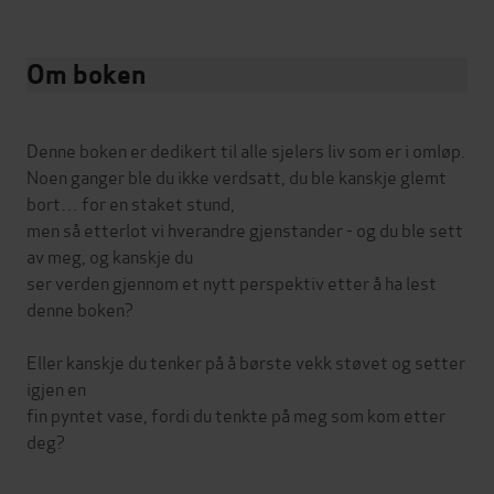
Om boken
Denne boken er dedikert til alle sjelers liv som er i omløp.
Noen ganger ble du ikke verdsatt, du ble kanskje glemt
bort… for en staket stund,
men så etterlot vi hverandre gjenstander - og du ble sett
av meg, og kanskje du
ser verden gjennom et nytt perspektiv etter å ha lest
denne boken?
Eller kanskje du tenker på å børste vekk støvet og setter
igjen en
fin pyntet vase, fordi du tenkte på meg som kom etter