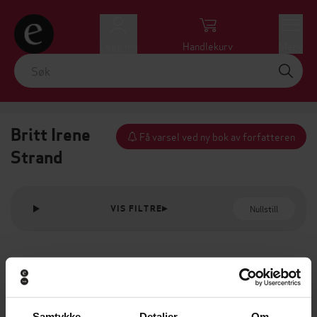
Logg inn
Handlekurv
Meny
Britt Irene
Få varsel ved ny bok av forfatteren
Strand
Nullstill
VIS FILTRE
Samtykke
Detaljer
Om