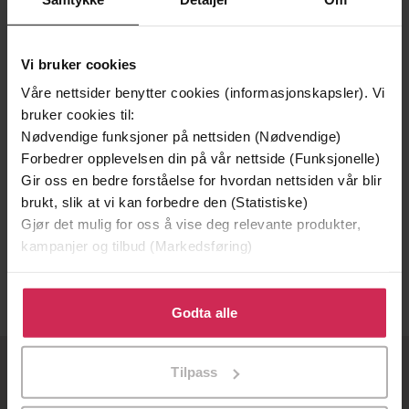
Vi bruker cookies
Våre nettsider benytter cookies (informasjonskapsler). Vi
bruker cookies til:
Nødvendige funksjoner på nettsiden (Nødvendige)
Forbedrer opplevelsen din på vår nettside (Funksjonelle)
Gir oss en bedre forståelse for hvordan nettsiden vår blir
275,-
250,-
brukt, slik at vi kan forbedre den (Statistiske)
Gjør det mulig for oss å vise deg relevante produkter,
Objektivt
Med Mot og Tro med Håp om Drømmer
kampanjer og tilbud (Markedsføring)
Britt Irene Strand
Britt Irene Strand
EBOK
EBOK
Klikk på «Godta alle» for å gi oss ditt samtykke til å
bruke cookies for alle disse formålene. Du kan også
Godta alle
tilpasse ditt samtykke til spesifikke formål ved å klikke
på «Tilpass». Du kan når som helst trekke tilbake eller
Tilpass
endre ditt samtykke.
OM OSS