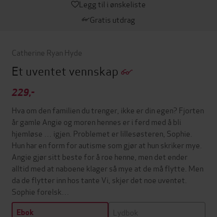
Legg til i ønskeliste
Gratis utdrag
Catherine Ryan Hyde
Et uventet vennskap
229,-
Hva om den familien du trenger, ikke er din egen? Fjorten
år gamle Angie og moren hennes er i ferd med å bli
hjemløse … igjen. Problemet er lillesøsteren, Sophie.
Hun har en form for autisme som gjør at hun skriker mye.
Angie gjør sitt beste for å roe henne, men det ender
alltid med at naboene klager så mye at de må flytte. Men
da de flytter inn hos tante Vi, skjer det noe uventet.
Sophie forelsk…
Lydbok
Ebok