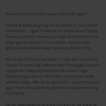
Hva om den familien du trenger, ikke er din egen?
Fjorten år gamle Angie og moren hennes er i ferd med å
bli hjemløse … igjen. Problemet er lillesøsteren, Sophie.
Hun har en form for autisme som gjør at hun skriker mye.
Angie gjør sitt beste for å roe henne, men det ender
alltid med at naboene klager så mye at de må flytte.
Men da de flytter inn hos tante Vi, skjer det noe uventet.
Sophie forelsker seg i naboens hund. Hun legger seg ned
ved gjerdet i hagen og betrakter den store, rolige
hunden, en gran danois. Det virker som hun etterlikner
hundens rolige indre. Skrikingen slutter, og alle kan puste
igjen. Helt til Paul, hundens gretne eier, bestemmer seg
for å flytte.
De ser ingen annen utvei enn å flytte etter, og Angie og