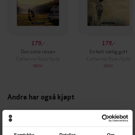
179,-
179,-
Den siste reisen
En helt vanlig gutt
Catherine Ryan Hyde
Catherine Ryan Hyde
EBOK
EBOK
Andre har også kjøpt
Premium
Premium
Samtykke
Detaljer
Om