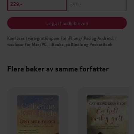
399,-
229,-
Legg i handlekurven
Kan leses i våre gratis apper for iPhone/iPad og Android, i
webleser for Mac/PC, i iBooks, på Kindle og PocketBook
Flere bøker av samme forfatter