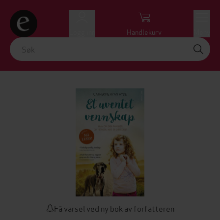
Logg inn
Handlekurv
Meny
Få varsel ved ny bok av forfatteren