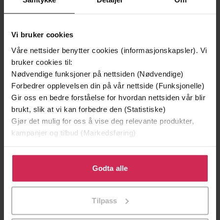
Vi bruker cookies
Våre nettsider benytter cookies (informasjonskapsler). Vi
bruker cookies til:
Nødvendige funksjoner på nettsiden (Nødvendige)
Forbedrer opplevelsen din på vår nettside (Funksjonelle)
Gir oss en bedre forståelse for hvordan nettsiden vår blir
brukt, slik at vi kan forbedre den (Statistiske)
149,-
149,-
Gjør det mulig for oss å vise deg relevante produkter,
Fremdeles meg
Gracies hemmelighet
kampanjer og tilbud (Markedsføring)
Jojo Moyes
Santa Montefiore
EBOK
EBOK
Klikk på «Godta alle» for å gi oss ditt samtykke til å
bruke cookies for alle disse formålene. Du kan også
Godta alle
tilpasse ditt samtykke til spesifikke formål ved å klikke
på «Tilpass». Du kan når som helst trekke tilbake eller
Tilpass
endre ditt samtykke.
Catherine Ryan Hyde
(forfatter),
Sidsel
Forfattere
Andersen
(oversetter)