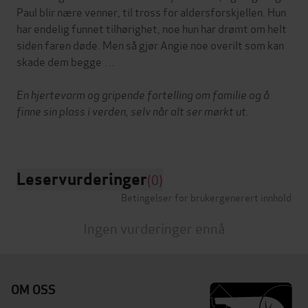
Paul blir nære venner, til tross for aldersforskjellen. Hun
har endelig funnet tilhørighet, noe hun har drømt om helt
siden faren døde. Men så gjør Angie noe overilt som kan
skade dem begge …
En
hjertevarm og gripende fortelling om familie og å
finne sin plass i verden, selv når alt ser mørkt ut.
Leservurderinger
(0)
Betingelser for brukergenerert innhold
Ingen vurderinger ennå
OM OSS