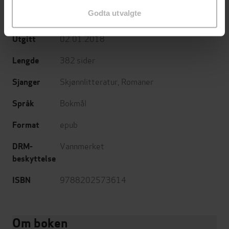
Godta utvalgte
Cappelen Damm
Forlag
02.01.2018
Utgitt
382
sider
Lengde
Skjønnlitteratur
,
Romaner
Sjanger
Bokmål
Språk
epub
Format
Vannmerket
DRM-
beskyttelse
9788202573614
ISBN
Om boken