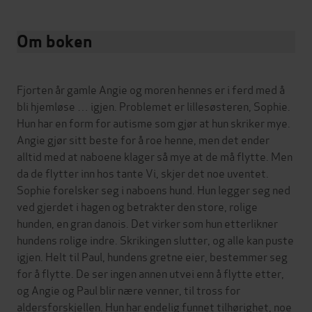
Om boken
Fjorten år gamle Angie og moren hennes er i ferd med å
bli hjemløse … igjen. Problemet er lillesøsteren, Sophie.
Hun har en form for autisme som gjør at hun skriker mye.
Angie gjør sitt beste for å roe henne, men det ender
alltid med at naboene klager så mye at de må flytte. Men
da de flytter inn hos tante Vi, skjer det noe uventet.
Sophie forelsker seg i naboens hund. Hun legger seg ned
ved gjerdet i hagen og betrakter den store, rolige
hunden, en gran danois. Det virker som hun etterlikner
hundens rolige indre. Skrikingen slutter, og alle kan puste
igjen. Helt til Paul, hundens gretne eier, bestemmer seg
for å flytte. De ser ingen annen utvei enn å flytte etter,
og Angie og Paul blir nære venner, til tross for
aldersforskjellen. Hun har endelig funnet tilhørighet, noe