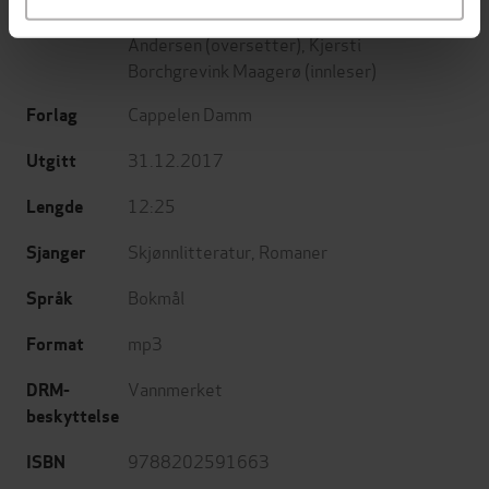
Catherine Ryan Hyde
(forfatter),
Sidsel
Forfattere
Andersen
(oversetter),
Kjersti
Borchgrevink Maagerø
(innleser)
Cappelen Damm
Forlag
31.12.2017
Utgitt
12:25
Lengde
Skjønnlitteratur
,
Romaner
Sjanger
Bokmål
Språk
mp3
Format
Vannmerket
DRM-
beskyttelse
9788202591663
ISBN