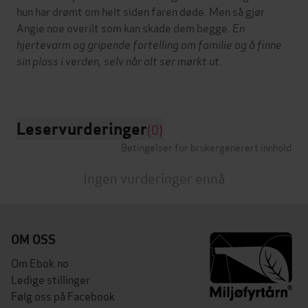
hun har drømt om helt siden faren døde. Men så gjør
Angie noe overilt som kan skade dem begge.
En
hjertevarm og gripende fortelling om familie og å finne
sin plass i verden, selv når alt ser mørkt ut.
Leservurderinger
(0)
Betingelser for brukergenerert innhold
Ingen vurderinger ennå
OM OSS
Om Ebok.no
Ledige stillinger
Følg oss på Facebook