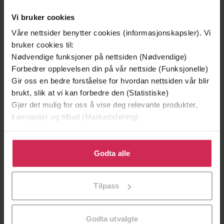
Vi bruker cookies
Våre nettsider benytter cookies (informasjonskapsler). Vi
bruker cookies til:
Nødvendige funksjoner på nettsiden (Nødvendige)
Forbedrer opplevelsen din på vår nettside (Funksjonelle)
Gir oss en bedre forståelse for hvordan nettsiden vår blir
brukt, slik at vi kan forbedre den (Statistiske)
Gjør det mulig for oss å vise deg relevante produkter,
kampanjer og tilbud (Markedsføring)
349,-
399,-
Klikk på «Godta alle» for å gi oss ditt samtykke til å
Hjem til deg
Skyggesøsteren
bruke cookies for alle disse formålene. Du kan også
Godta alle
Katrine Wessel-Aas
Lucinda Riley
tilpasse ditt samtykke til spesifikke formål ved å klikke
på «Tilpass». Du kan når som helst trekke tilbake eller
LYDBOK
LYDBOK
Tilpass
endre ditt samtykke.
Godta utvalgte