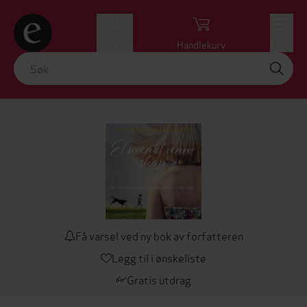
Logg inn
Handlekurv
Meny
Få varsel ved ny bok av forfatteren
Legg til i ønskeliste
Gratis utdrag