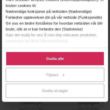
bruker cookies til:
Andre har også kjøpt
Nødvendige funksjoner på nettsiden (Nødvendige)
Forbedrer opplevelsen din på vår nettside (Funksjonelle)
Premium
Gir oss en bedre forståelse for hvordan nettsiden vår blir
brukt, slik at vi kan forbedre den (Statistiske)
Gjør det mulig for oss å vise deg relevante produkter,
kampanjer og tilbud (Markedsføring)
Klikk på «Godta alle» for å gi oss ditt samtykke til å
bruke cookies for alle disse formålene. Du kan også
Godta alle
tilpasse ditt samtykke til spesifikke formål ved å klikke
på «Tilpass». Du kan når som helst trekke tilbake eller
Tilpass
endre ditt samtykke.
Godta utvalgte
229,-
229,-
Calendar girl
Gjengangere
Audrey Carlan
Henrik Ibsen