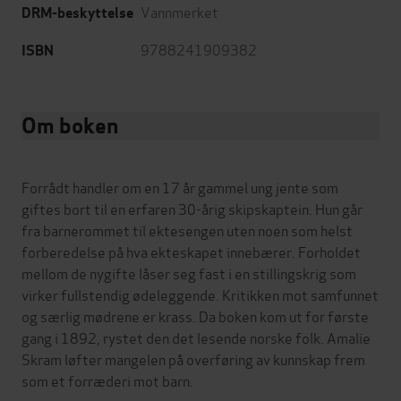
Vannmerket
DRM-beskyttelse
9788241909382
ISBN
Om boken
Forrådt handler om en 17 år gammel ung jente som
giftes bort til en erfaren 30-årig skipskaptein. Hun går
fra barnerommet til ektesengen uten noen som helst
forberedelse på hva ekteskapet innebærer. Forholdet
mellom de nygifte låser seg fast i en stillingskrig som
virker fullstendig ødeleggende. Kritikken mot samfunnet
og særlig mødrene er krass. Da boken kom ut for første
gang i 1892, rystet den det lesende norske folk. Amalie
Skram løfter mangelen på overføring av kunnskap frem