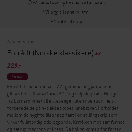
Få varsel ved ny bok av forfatteren
Legg til i ønskeliste
Gratis utdrag
Amalie Skram
Forrådt
(Norske klassikere)
229,-
Premium
Forrådt handler om en 17 år gammel ung jente som
giftes bort til en erfaren 30-årig skipskaptein. Hun går
fra barnerommet til ektesengen uten noen som helst
forberedelse på hva ekteskapet innebærer. Forholdet
mellom de nygifte låser seg fast i en stillingskrig som
virker fullstendig ødeleggende. Kritikken mot samfunnet
og særlig mødrene er krass. Da boken kom ut for første