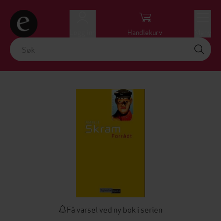
Logg inn
Handlekurv
Meny
Få varsel ved ny bok i serien