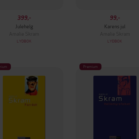
399,-
99,-
Julehelg
Karens jul
Amalie Skram
Amalie Skram
LYDBOK
LYDBOK
mium
Premium