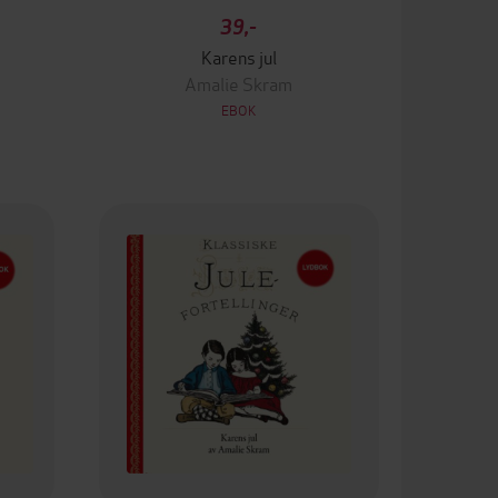
39,-
Karens jul
Amalie Skram
EBOK