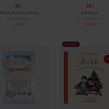
39,-
39,-
Where an Anchor Drops
Karens jul
Amalie Skram
Amalie Skram
LYDBOK
LYDBOK
Premium