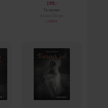
199,-
To venner
Amalie Skram
LYDBOK