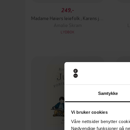
249,-
Madame Høiers leiefolk ; Karens jul ; Det røde gardin
Amalie Skram
L
LYDBOK
Samtykke
Vi bruker cookies
Våre nettsider benytter cooki
Nødvendige funksjoner på ne