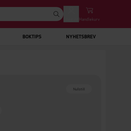
Logg inn
Handlekurv
BOKTIPS
NYHETSBREV
Nullstill