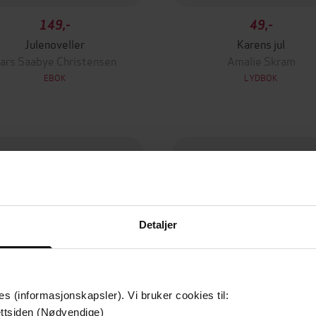
149,-
49,-
Julenoveller
Karens jul
ars Saabye Christensen
Amalie Skram
EBOK
LYDBOK
Detaljer
es (informasjonskapsler). Vi bruker cookies til:
ttsiden (Nødvendige)