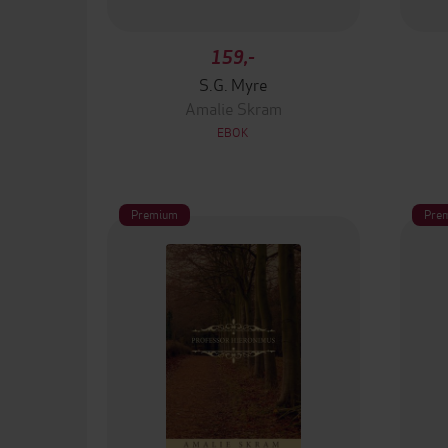
159,-
S.G. Myre
Amalie Skram
EBOK
Premium
Pre