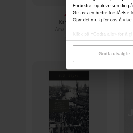
Forbedrer opplevelsen din på
Gir oss en bedre forståelse fo
29,-
Gjør det mulig for oss å vise
Karens jul
Amalie Skram
Klikk på «Godta alle» for å gi
EBOK
samtykke til spesifikke formå
Godta utvalgte
Pre