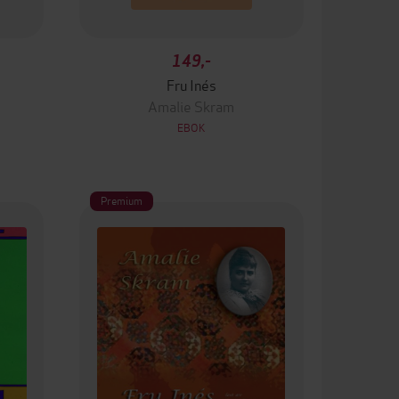
149,-
Fru Inés
Amalie Skram
EBOK
Premium