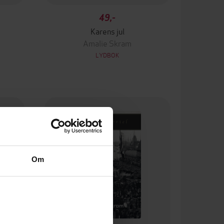
49,-
Karens jul
Amalie Skram
LYDBOK
Om