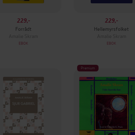
229,-
229,-
Forrådt
Hellemyrsfolket
Amalie Skram
Amalie Skram
EBOK
EBOK
Premium