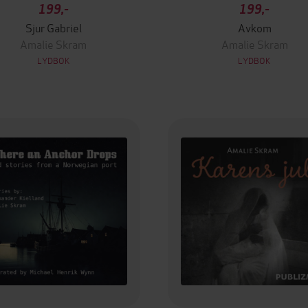
199,-
199,-
Sjur Gabriel
Avkom
Amalie Skram
Amalie Skram
LYDBOK
LYDBOK