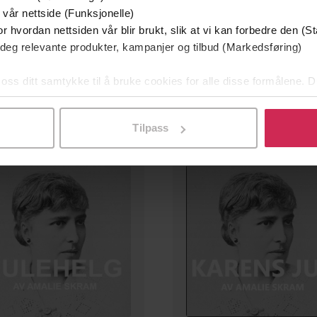
 vår nettside (Funksjonelle)
r hvordan nettsiden vår blir brukt, slik at vi kan forbedre den (St
159,-
159,-
 deg relevante produkter, kampanjer og tilbud (Markedsføring)
Afkom
To Venner
Amalie Skram
Amalie Skram
 oss ditt samtykke til å bruke cookies for alle disse formålene. D
EBOK
EBOK
l ved å klikke på «Tilpass». Du kan når som helst trekke tilbake
Tilpass
mium
Premium