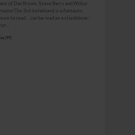
 fans of Dan Brown, Steve Berry and Wilbur
Amazon'The 3rd instalment in a fantastic
ure to read... can be read as a standalone.'
 mor…
 Mac/PC