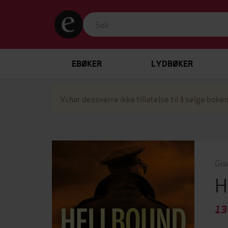
EBØKER
LYDBØKER
Vi har dessverre ikke tillatelse til å selge boken
Gia
H
13