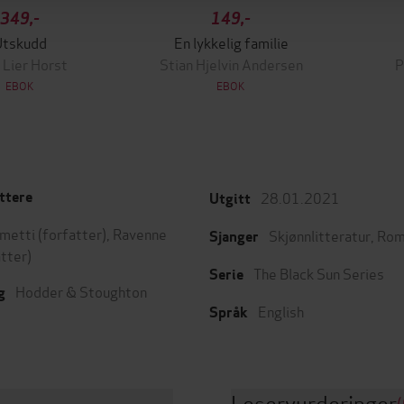
349,-
149,-
Utskudd
En lykkelig familie
 Lier Horst
Stian Hjelvin Andersen
P
EBOK
EBOK
28.01.2021
ttere
Utgitt
metti
(forfatter),
Ravenne
Skjønnlitteratur
,
Rom
Sjanger
atter)
The Black Sun Series
Serie
Hodder & Stoughton
g
English
Språk
Leservurderinger
(