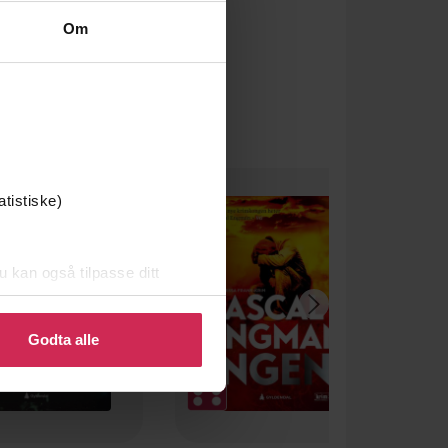
Om
atistiske)
u kan også tilpasse ditt
 eller endre ditt samtykke.
Godta alle