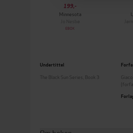
199,-
Minnesota
Jo Nesbø
Jørn
EBOK
Undertittel
Forfa
The Black Sun Series, Book 3
Giaco
(forf
Forla
Om boken