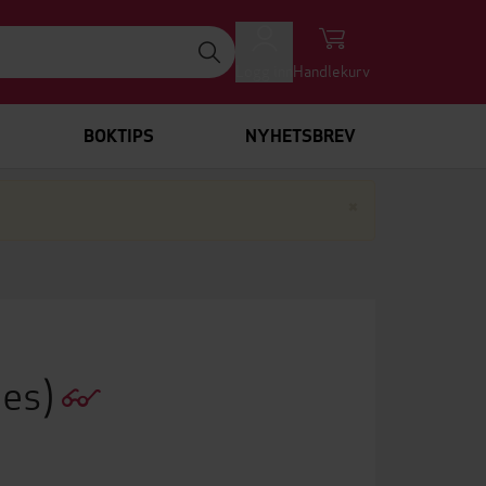
Logg inn
Handlekurv
BOKTIPS
NYHETSBREV
Lukk
×
ies)