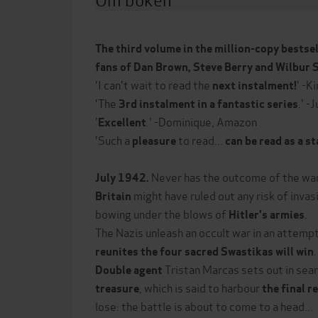
The third volume in the million-copy bestsel
fans of Dan Brown, Steve Berry and Wilbur 
'I can't wait to read the
' -K
next instalment!
'The
.' -
3rd instalment in a fantastic series
'
.' -Dominique, Amazon
Excellent
'Such a
to read...
pleasure
can be read as a s
Never has the outcome of the war
July 1942.
might have ruled out any risk of invas
Britain
bowing under the blows of
.
Hitler's armies
The Nazis unleash an occult war in an attempt
.
reunites the four sacred Swastikas will win
Tristan Marcas sets out in sea
Double agent
, which is said to harbour
treasure
the final re
lose: the battle is about to come to a head...