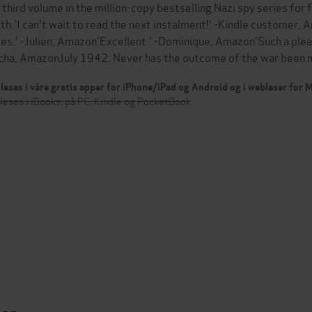
 third volume in the million-copy bestselling Nazi spy series for
th.'I can't wait to read the next instalment!' -Kindle customer, 
ies.' -Julien, Amazon'Excellent.' -Dominique, Amazon'Such a pleas
cha, AmazonJuly 1942. Never has the outcome of the war been
leses i våre gratis apper for iPhone/iPad og Android og i webleser for
leses i iBooks, på PC, Kindle og PocketBook