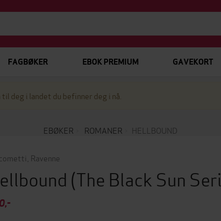
FAGBØKER
EBOK PREMIUM
GAVEKORT
 til deg i landet du befinner deg i nå.
EBØKER
ROMANER
HELLBOUND
cometti
,
Ravenne
ellbound
(The Black Sun Ser
0,-