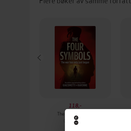
Flere bøker av samme forfat
118,-
The Four Symbols
Giacometti
EBOK