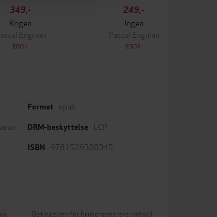
349,-
249,-
Krigen
Ingen
ascal Engman
Pascal Engman
EBOK
EBOK
epub
Format
aner
LCP
DRM-beskyttelse
9781529300345
ISBN
Betingelser for brukergenerert innhold
0)