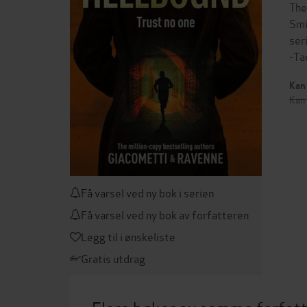
The
Smi
ser
-Ta
Kan 
Kan 
Få varsel ved ny bok i serien
Få varsel ved ny bok av forfatteren
Legg til i ønskeliste
Gratis utdrag