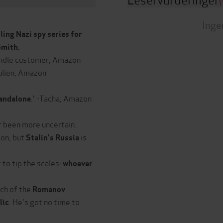
Inge
ling Nazi spy series for
Smith.
indle customer, Amazon
Julien, Amazon
.' -Tacha, Amazon
tandalone
 been more uncertain.
ion, but
is
Stalin's Russia
 to tip the scales:
whoever
rch of the
Romanov
. He's got no time to
lic