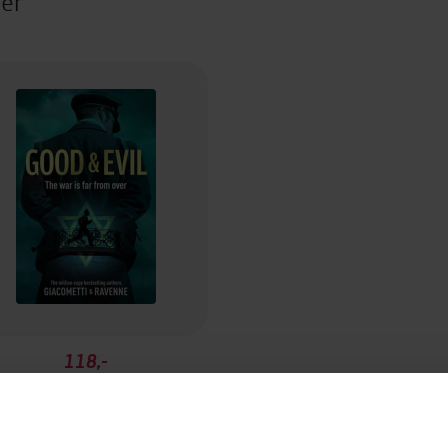
ter
118,-
Good & Evil
Giacometti
EBOK