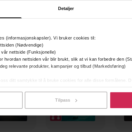
Detaljer
es (informasjonskapsler). Vi bruker cookies til:
ttsiden (Nødvendige)
mium
Premium
 vår nettside (Funksjonelle)
g på tilbud
r hvordan nettsiden vår blir brukt, slik at vi kan forbedre den (St
 deg relevante produkter, kampanjer og tilbud (Markedsføring)
 oss ditt samtykke til å bruke cookies for alle disse formålene. D
l ved å klikke på «Tilpass». Du kan når som helst trekke tilbake
Tilpass