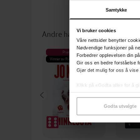
Samtykke
Vi bruker cookies
Andre har også kjøpt
Våre nettsider benytter cooki
Nødvendige funksjoner på ne
Premium
Pre
Forbedrer opplevelsen din på
Vinner av Rivertonprisen
Første gan
Gir oss en bedre forståelse fo
Gjør det mulig for oss å vise
Klikk på «Godta alle» for å gi
samtykke til spesifikke formå
Godta utvalgte