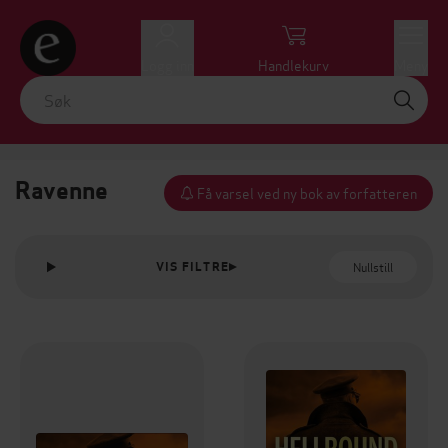
Logg inn
Handlekurv
Meny
Ravenne
Få varsel ved ny bok av forfatteren
Nullstill
VIS FILTRE