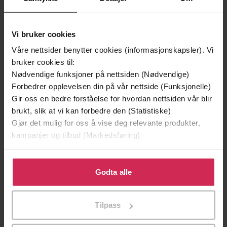
Vi bruker cookies
Våre nettsider benytter cookies (informasjonskapsler). Vi
bruker cookies til:
Nødvendige funksjoner på nettsiden (Nødvendige)
Forbedrer opplevelsen din på vår nettside (Funksjonelle)
Gir oss en bedre forståelse for hvordan nettsiden vår blir
118,-
236,-
brukt, slik at vi kan forbedre den (Statistiske)
Good & Evil
Good & Evil
Gjør det mulig for oss å vise deg relevante produkter,
Giacometti
Giacometti
kampanjer og tilbud (Markedsføring)
EBOK
LYDBOK
Klikk på «Godta alle» for å gi oss ditt samtykke til å
bruke cookies for alle disse formålene. Du kan også
Godta alle
tilpasse ditt samtykke til spesifikke formål ved å klikke
på «Tilpass». Du kan når som helst trekke tilbake eller
Tilpass
endre ditt samtykke.