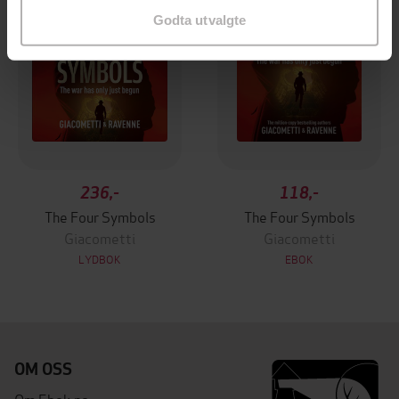
Godta utvalgte
236,-
118,-
The Four Symbols
The Four Symbols
Giacometti
Giacometti
LYDBOK
EBOK
OM OSS
Om Ebok.no