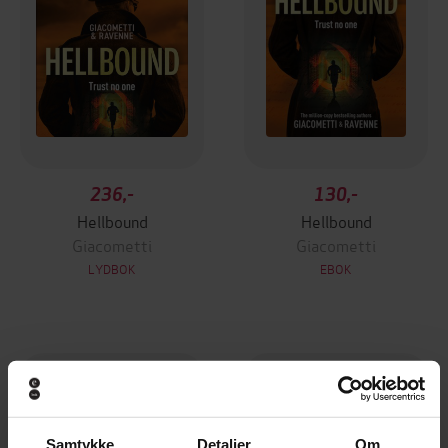
236,-
130,-
Hellbound
Hellbound
Giacometti
Giacometti
LYDBOK
EBOK
Samtykke
Detaljer
Om