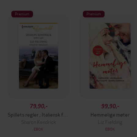
Premium
Premium
79,90,-
99,90,-
Spillets regler ; Italiensk for nybegynnere
Hemmelige møter
Sharon Kendrick
Liz Fielding
EBOK
EBOK