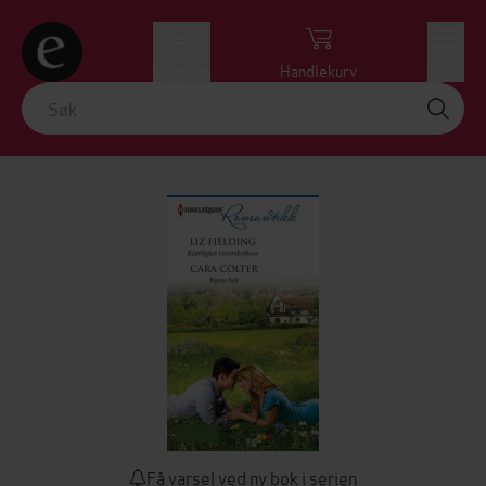
Logg inn
Handlekurv
Meny
Få varsel ved ny bok i serien