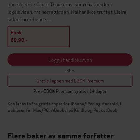
bortskjemte Claire Thackeray, som nå arbeider i
lokalavisen, fra herregården. Hal har ikke truffet Claire
siden faren henne…
Ebok
69,90,-
Legg i handlekurven
eller
Gratis i appen med EBOK Premium
Prøv EBOK Premium gratis i 14 dager
Kan leses i våre gratis apper for iPhone/iPad og Android, i
webleser for Mac/PC, i iBooks, på Kindle og PocketBook
Flere bøker av samme forfatter