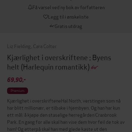
Få varsel ved ny bok av forfatteren
Legg til i ønskeliste
Gratis utdrag
Liz Fielding
,
Cara Colter
Kjærlighet i overskriftene ; Byens
helt
(Harlequin romantikk)
69,90,-
Premium
Kjærlighet i overskrifteneHal North, verstingen som nå
har blitt millionær, er tilbake i hjembyen. Og han har kun
ett mål: å kjøpe den staselige herregården Cranbrook
Park. En gang for alle skal han vise dem hvor feil de tok av
ham! Og etterpå skal han med glede kaste ut den