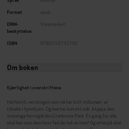
Språk
epub
Format
Vannmerket
DRM-
beskyttelse
9789150732795
ISBN
Om boken
Kjærlighet i overskriftene
Hal North, verstingen som nå har blitt millionær, er
tilbake i hjembyen. Og han har kun ett mål: å kjøpe den
staselige herregården Cranbrook Park. En gang for alle
skal han vise dem hvor feil de tok av ham! Og etterpå skal