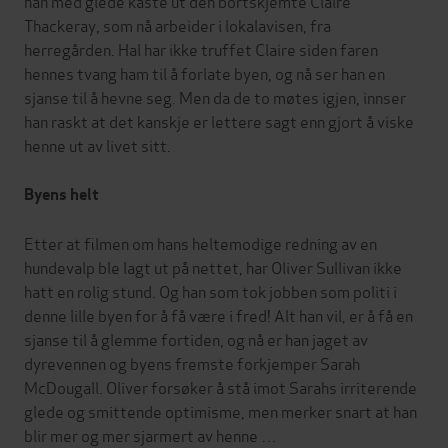
han med glede kaste ut den bortskjemte Claire
Thackeray, som nå arbeider i lokalavisen, fra
herregården. Hal har ikke truffet Claire siden faren
hennes tvang ham til å forlate byen, og nå ser han en
sjanse til å hevne seg. Men da de to møtes igjen, innser
han raskt at det kanskje er lettere sagt enn gjort å viske
henne ut av livet sitt.
Byens helt
Etter at filmen om hans heltemodige redning av en
hundevalp ble lagt ut på nettet, har Oliver Sullivan ikke
hatt en rolig stund. Og han som tok jobben som politi i
denne lille byen for å få være i fred! Alt han vil, er å få en
sjanse til å glemme fortiden, og nå er han jaget av
dyrevennen og byens fremste forkjemper Sarah
McDougall. Oliver forsøker å stå imot Sarahs irriterende
glede og smittende optimisme, men merker snart at han
blir mer og mer sjarmert av henne …