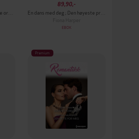
89,90,-
Falsk lidenskap? ; De forbudte ordene ; Forført på fransk
En dans med deg ; Den høyeste prisen ; Vil du ta ...
Fiona Harper
EBOK
Premium