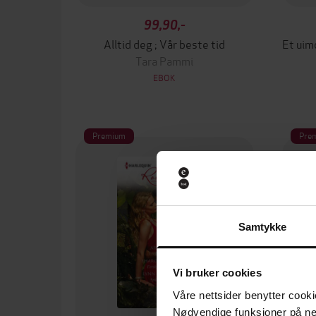
99,90,-
Alltid deg ; Vår beste tid
Tara Pammi
EBOK
Premium
Pre
Samtykke
Vi bruker cookies
Våre nettsider benytter cooki
Nødvendige funksjoner på ne