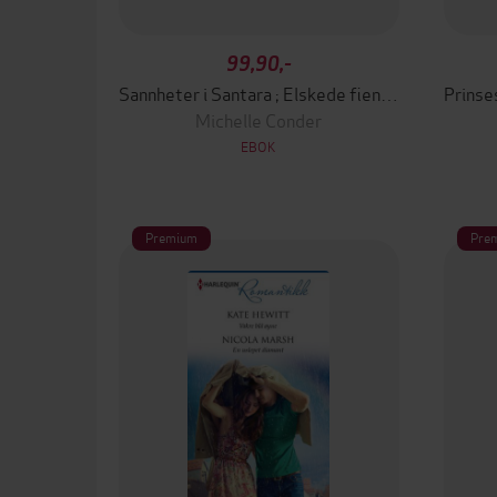
99,90,-
Sannheter i Santara ; Elskede fiende
Michelle Conder
EBOK
Premium
Pre