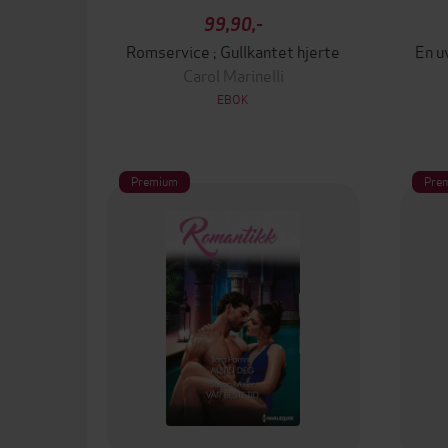
99,90,-
Romservice ; Gullkantet hjerte
En u
Carol Marinelli
EBOK
Premium
Pre