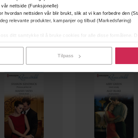
 vår nettside (Funksjonelle)
r hvordan nettsiden vår blir brukt, slik at vi kan forbedre den (St
79,90,-
69,90,-
 deg relevante produkter, kampanjer og tilbud (Markedsføring)
bel lykke ; Hjertets juvel
Ditt sanne jeg ; Vil du ta.
Susan Meier
Rebecca Winters
 oss ditt samtykke til å bruke cookies for alle disse formålene. D
EBOK
EBOK
l ved å klikke på «Tilpass». Du kan når som helst trekke tilbake
Tilpass
mium
Premium