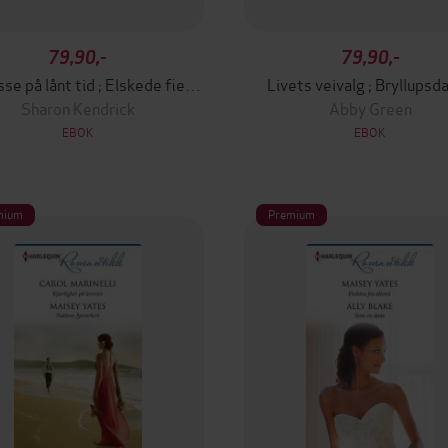
79,90,-
79,90,-
Prinsesse på lånt tid ; Elskede fiende
Livets veivalg ; Bryllupsd
Sharon Kendrick
Abby Green
EBOK
EBOK
mium
Premium