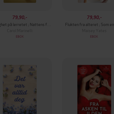
79,90,-
79,90,-
Kjærlighet på lerretet ; Nattens fyrverkeri
Flukten fra alteret ; Som e
Carol Marinelli
Maisey Yates
EBOK
EBOK