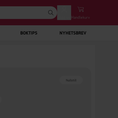
Logg inn
Handlekurv
BOKTIPS
NYHETSBREV
Nullstill