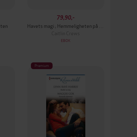
79,90,-
aten
Havets magi ; Hemmeligheten på klippen
Caitlin Crews
EBOK
Premium