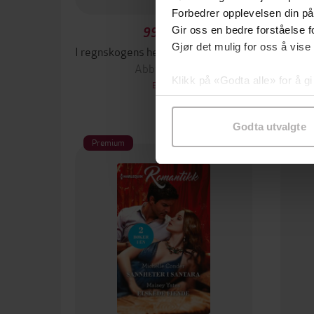
Forbedrer opplevelsen din på
Gir oss en bedre forståelse fo
99,90,-
Gjør det mulig for oss å vise
I regnskogens hete ; Forskjellige verdener ; Spill
Dob
Abby Green
Klikk på «Godta alle» for å gi
EBOK
samtykke til spesifikke formå
Godta utvalgte
Premium
Pre