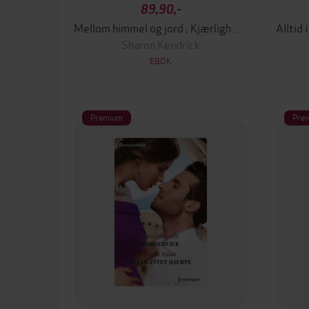
89,90,-
Mellom himmel og jord ; Kjærlighetens skjulested ; Umulig kjærlighet
Sharon Kendrick
EBOK
Premium
Pre