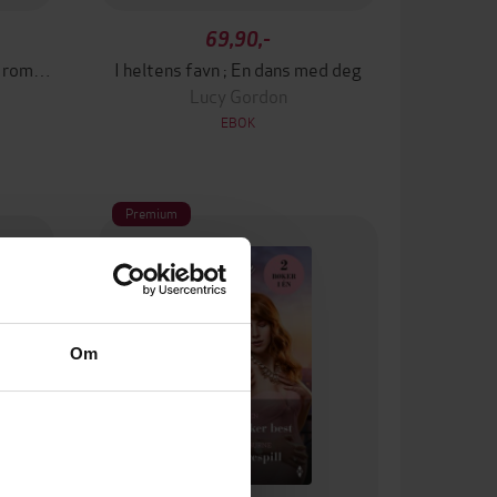
69,90,-
Kjærlighetens dag ; Fartsfylt romanse
I heltens favn ; En dans med deg
Lucy Gordon
EBOK
Premium
Om