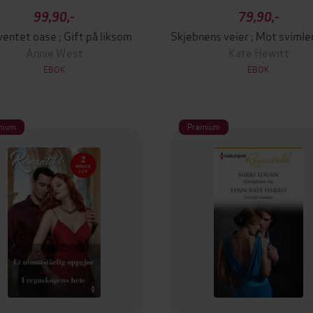
99,90,-
79,90,-
ventet oase ; Gift på liksom
Annie West
Kate Hewitt
EBOK
EBOK
mium
Premium