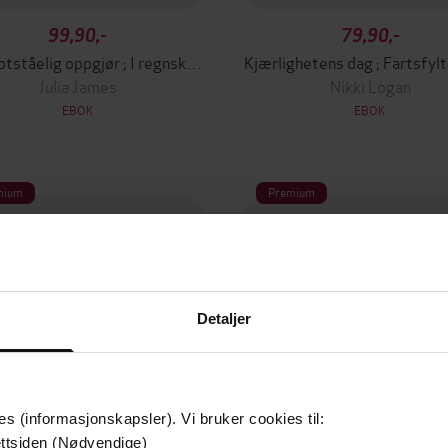
99,90,-
79,90,-
Et uimotståelig oppgjør ; I regnskogens hete
Julia James
Nikki Logan
EBOK
EBOK
mium
Premium
Detaljer
es (informasjonskapsler). Vi bruker cookies til:
ttsiden (Nødvendige)