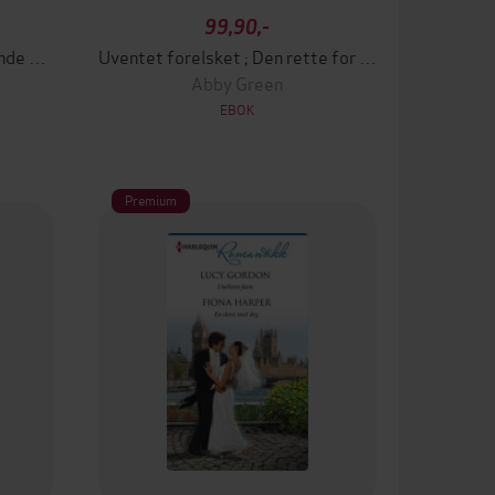
99,90,-
Skjebnens veier ; Mot svimlende høyder
Uventet forelsket ; Den rette for meg
Abby Green
EBOK
Premium