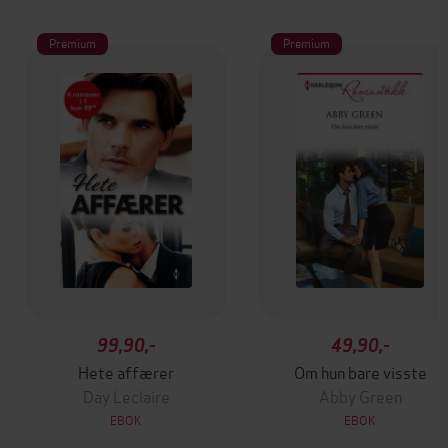
Premium
Premium
99,90,-
49,90,-
Hete affærer
Om hun bare visste
Day Leclaire
Abby Green
EBOK
EBOK