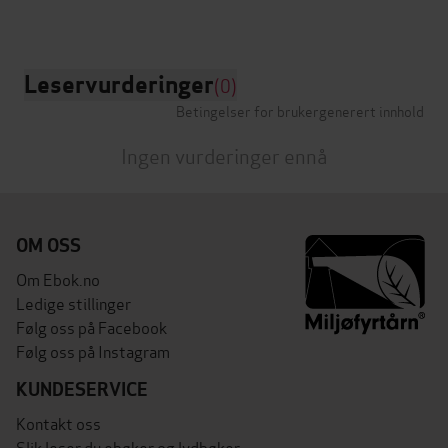
Leservurderinger
(0)
Betingelser for brukergenerert innhold
Ingen vurderinger ennå
OM OSS
Om Ebok.no
Ledige stillinger
Følg oss på Facebook
Følg oss på Instagram
KUNDESERVICE
Kontakt oss
Slik leser du ebøker og lydbøker