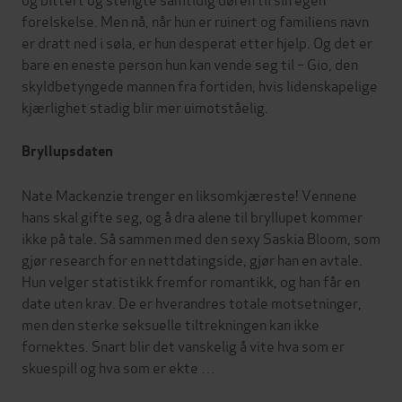
forelskelse. Men nå, når hun er ruinert og familiens navn
er dratt ned i søla, er hun desperat etter hjelp. Og det er
bare en eneste person hun kan vende seg til – Gio, den
skyldbetyngede mannen fra fortiden, hvis lidenskapelige
kjærlighet stadig blir mer uimotståelig.
Bryllupsdaten
Nate Mackenzie trenger en liksomkjæreste! Vennene
hans skal gifte seg, og å dra alene til bryllupet kommer
ikke på tale. Så sammen med den sexy Saskia Bloom, som
gjør research for en nettdatingside, gjør han en avtale.
Hun velger statistikk fremfor romantikk, og han får en
date uten krav. De er hverandres totale motsetninger,
men den sterke seksuelle tiltrekningen kan ikke
fornektes. Snart blir det vanskelig å vite hva som er
skuespill og hva som er ekte …