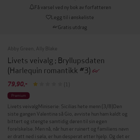
Få varsel ved ny bok av forfatteren
Legg til i ønskeliste
Gratis utdrag
Abby Green
,
Ally Blake
Livets veivalg ; Bryllupsdaten
(Harlequin romantikk #3)
79,90,-
(1)
Premium
Livets veivalgMiniserie: Sicilias hete menn (3/8)Den
siste gangen Valentina så Gio, avviste hun ham kaldt og
bittert og stengte samtidig døren til sin egen
forelskelse. Men nå, når hun er ruinert og familiens navn
er dratt ned i søla, er hun desperat etter hjelp. Og det er