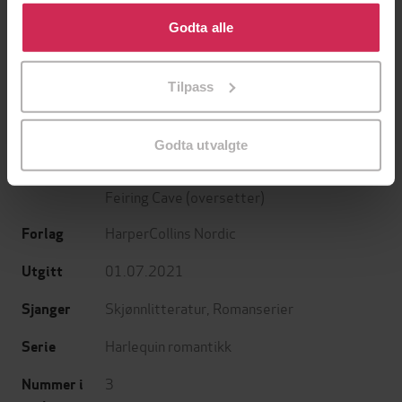
Klikk på «Godta alle» for å gi oss ditt samtykke til å
En lykkelig slutt
Det begynner å bli hett he
bruke cookies for alle disse formålene. Du kan også
Godta alle
Anne Louise Morseth
Catherine Isaac
tilpasse ditt samtykke til spesifikke formål ved å klikke
EBOK
EBOK
på «Tilpass». Du kan når som helst trekke tilbake eller
Tilpass
endre ditt samtykke.
Godta utvalgte
Abby Green
(forfatter),
Ally Blake
Forfattere
(forfatter),
Kari Giske
(oversetter),
Åse
Feiring Cave
(oversetter)
HarperCollins Nordic
Forlag
01.07.2021
Utgitt
Skjønnlitteratur
,
Romanserier
Sjanger
Harlequin romantikk
Serie
3
Nummer i