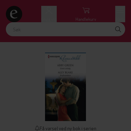
Logg inn
Handlekurv
Meny
Få varsel ved ny bok i serien