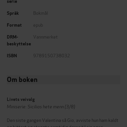
serie
Bokmål
Språk
epub
Format
Vannmerket
DRM-
beskyttelse
9789150738032
ISBN
Om boken
Livets veivalg
Miniserie: Sicilias hete menn (3/8)
Den siste gangen Valentina så Gio, avviste hun ham kaldt
og bittert og stengte samtidig døren til sin egen