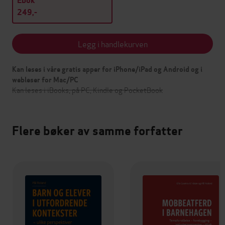
Ebok
249,-
Legg i handlekurven
Kan leses i våre gratis apper for iPhone/iPad og Android og i
webleser for Mac/PC
Kan leses i iBooks, på PC, Kindle og PocketBook
Flere bøker av samme forfatter