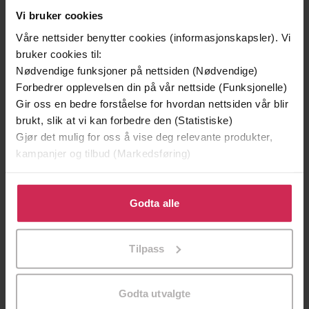
Vi bruker cookies
Våre nettsider benytter cookies (informasjonskapsler). Vi
bruker cookies til:
Nødvendige funksjoner på nettsiden (Nødvendige)
Forbedrer opplevelsen din på vår nettside (Funksjonelle)
Gir oss en bedre forståelse for hvordan nettsiden vår blir
brukt, slik at vi kan forbedre den (Statistiske)
Gjør det mulig for oss å vise deg relevante produkter,
kampanjer og tilbud (Markedsføring)
99,-
149,-
Klikk på «Godta alle» for å gi oss ditt samtykke til å
Søvngjengeren
Offer
bruke cookies for alle disse formålene. Du kan også
Godta alle
Lars Kepler
Jørn Lier Horst
tilpasse ditt samtykke til spesifikke formål ved å klikke
EBOK
EBOK
på «Tilpass». Du kan når som helst trekke tilbake eller
Tilpass
endre ditt samtykke.
Godta utvalgte
relasjonskvalitet, utfordrende atferd,