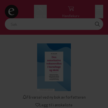
Logg inn
Handlekurv
Meny
Få varsel ved ny bok av forfatteren
Legg til i ønskeliste