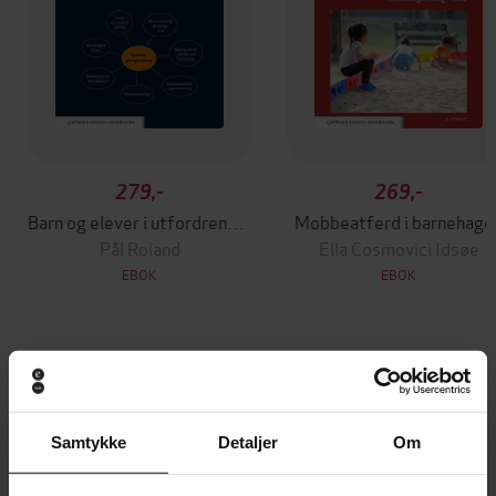
279,-
269,-
Barn og elever i utfordrende kontekster
Mobbeatferd i barnehage
Pål Roland
Ella Cosmovici Idsøe
EBOK
EBOK
Andre har også kjøpt
Samtykke
Detaljer
Om
Premium
Premium