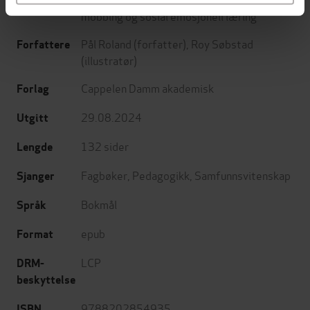
Undertittel
mobbing og sosial emosjonell læring
Pål Roland
(forfatter),
Roy Søbstad
Forfattere
(illustratør)
Cappelen Damm akademisk
Forlag
29.08.2024
Utgitt
132
sider
Lengde
Fagbøker
,
Pedagogikk
,
Samfunnsvitenskap
Sjanger
Bokmål
Språk
epub
Format
LCP
DRM-
beskyttelse
9788202854935
ISBN