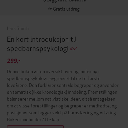
Gratis utdrag
Lars Smith
En kort introduksjon til
spedbarnspsykologi
299,-
Denne boken gir en oversikt over og innføring i
spedbarnspsykologi, avgrenset til de to første
leveårene. Den forklarer sentrale begreper og anvender
en tematisk (ikke kronologisk) inndeling. Fremstillingen
balanserer mellom nativistiske ideer, altså antagelsen
om at visse forestillinger og begreper er medfødte, og
posisjoner som legger vekt på barns læring og erfaring.
Boken inneholder åtte kap…