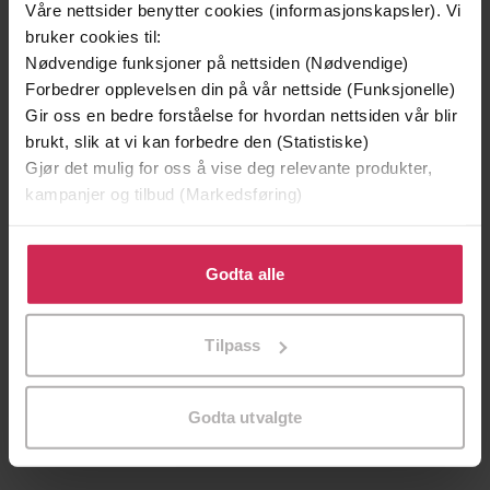
20.10.2024
Utgitt
Våre nettsider benytter cookies (informasjonskapsler). Vi
bruker cookies til:
152
sider
Lengde
Nødvendige funksjoner på nettsiden (Nødvendige)
Forbedrer opplevelsen din på vår nettside (Funksjonelle)
Fagbøker
,
Samfunnsvitenskap
,
Sjanger
Gir oss en bedre forståelse for hvordan nettsiden vår blir
Psykologi
brukt, slik at vi kan forbedre den (Statistiske)
Bokmål
Språk
Gjør det mulig for oss å vise deg relevante produkter,
kampanjer og tilbud (Markedsføring)
epub
Format
Klikk på «Godta alle» for å gi oss ditt samtykke til å
LCP
DRM-
bruke cookies for alle disse formålene. Du kan også
Godta alle
beskyttelse
tilpasse ditt samtykke til spesifikke formål ved å klikke
på «Tilpass». Du kan når som helst trekke tilbake eller
9788245056945
ISBN
Tilpass
endre ditt samtykke.
Om boken
Godta utvalgte