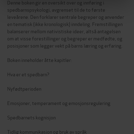
Denne boken gir en oversikt over og innføring i
spedbarnspsykologi, avgrenset til de to første
leveårene. Den forklarer sentrale begreper og anvender
en tematisk (ikke kronologisk) inndeling. Fremstillingen
balanserer mellom nativistiske ideer, altså antagelsen
om at visse forestillinger og begreper er medfødte, og
posisjoner som legger vekt på barns læring og erfaring.
Boken inneholder åtte kapitler:
Hva er et spedbarn?
Nyfødtperioden
Emosjoner, temperament og emosjonsregulering
Spedbarnets kognisjon
Tidlig kommunikasjon og bruk av språk