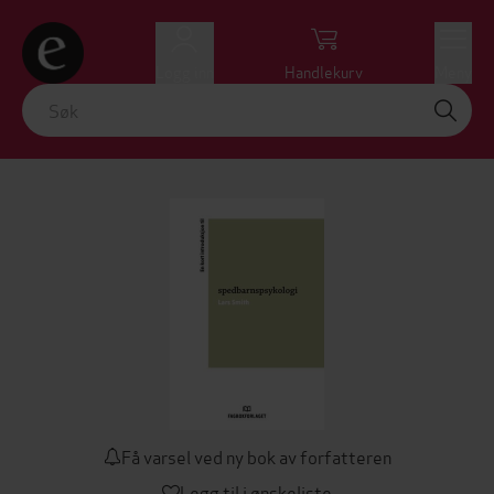
Logg inn
Handlekurv
Meny
Få varsel ved ny bok av forfatteren
Legg til i ønskeliste