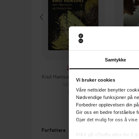
Samtykke
219,-
Knut Hamsuns stier i Bjørnsons og Undsets rike
Når lyse
Vi bruker cookies
Unknown
Susanne 
Våre nettsider benytter cooki
EBOK
Nødvendige funksjoner på ne
Forbedrer opplevelsen din på
Gir oss en bedre forståelse fo
Gjør det mulig for oss å vise
Ukjent
(forfatter)
Forfattere
Leng
Klikk på «Godta alle» for å gi