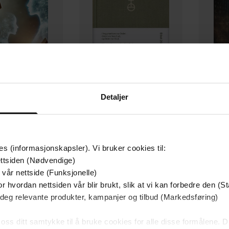
Detaljer
399,-
399,-
t bryter gjennom
Bibel 2024 bokmål
Ertsland Askvik
Ukjent
Susan
es (informasjonskapsler). Vi bruker cookies til:
EBOK
EBOK
ttsiden (Nødvendige)
 vår nettside (Funksjonelle)
r hvordan nettsiden vår blir brukt, slik at vi kan forbedre den (St
 deg relevante produkter, kampanjer og tilbud (Markedsføring)
295
sider
Bokmål
de
Språk
 oss ditt samtykke til å bruke cookies for alle disse formålene. D