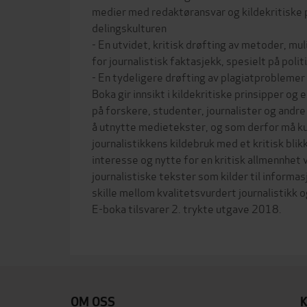
medier med redaktøransvar og kildekritiske 
delingskulturen
- En utvidet, kritisk drøfting av metoder, m
for journalistisk faktasjekk, spesielt på pol
- En tydeligere drøfting av plagiatproblemer i
Boka gir innsikt i kildekritiske prinsipper og 
på forskere, studenter, journalister og andr
å utnytte medietekster, og som derfor må k
journalistikkens kildebruk med et kritisk blik
interesse og nytte for en kritisk allmennhet 
journalistiske tekster som kilder til informasj
skille mellom kvalitetsvurdert journalistikk o
E-boka tilsvarer 2. trykte utgave 2018.
OM OSS