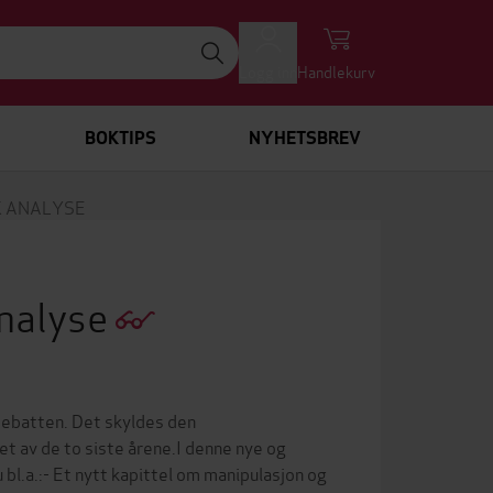
Logg inn
Handlekurv
BOKTIPS
NYHETSBREV
K ANALYSE
analyse
e debatten. Det skyldes den
 av de to siste årene.I denne nye og
 bl.a.:- Et nytt kapittel om manipulasjon og