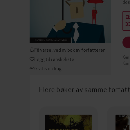
des
E
33
Få varsel ved ny bok av forfatteren
Kan 
Legg til i ønskeliste
Kan 
Gratis utdrag
Flere bøker av samme forfat