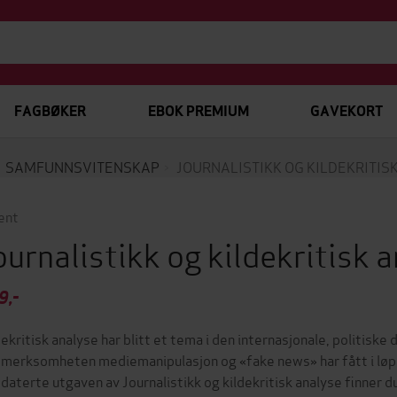
FAGBØKER
EBOK PREMIUM
GAVEKORT
SAMFUNNSVITENSKAP
JOURNALISTIKK OG KILDEKRITIS
ent
ournalistikk og kildekritisk 
9,-
dekritisk analyse har blitt et tema i den internasjonale, politisk
merksomheten mediemanipulasjon og «fake news» har fått i løpet
daterte utgaven av Journalistikk og kildekritisk analyse finner du