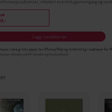
informasjon på nettet, inkludert en kritisk gjennomgang og vu
bok
9,-
Legg i handlekurven
leses i våre gratis apper for iPhone/iPad og Android og i webleser for
leses i iBooks, på PC, Kindle og PocketBook
ter