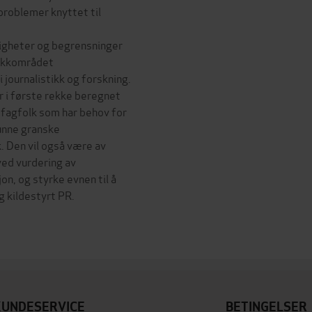
problemer knyttet til
uligheter og begrensninger
itikkområdet
 journalistikk og forskning.
er i første rekke beregnet
e fagfolk som har behov for
unne granske
k. Den vil også være av
ved vurdering av
on, og styrke evnen til å
g kildestyrt PR.
KUNDESERVICE
BETINGELSER