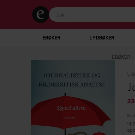
EBØKER
LYDBØKER
EBØKER
Ukj
J
33
Kil
opp
opp