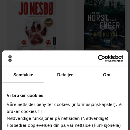
Samtykke
Detaljer
Om
199,-
349,-
Minnesota
Utskudd
Jo Nesbø
Jørn Lier Horst
Vi bruker cookies
EBOK
EBOK
Våre nettsider benytter cookies (informasjonskapsler). Vi
bruker cookies til:
Nødvendige funksjoner på nettsiden (Nødvendige)
Forbedrer opplevelsen din på vår nettside (Funksjonelle)