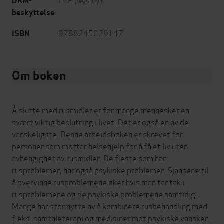
DRM-
beskyttelse
9788245029147
ISBN
Om boken
Å slutte med rusmidler er for mange mennesker en
svært viktig beslutning i livet. Det er også en av de
vanskeligste. Denne arbeidsboken er skrevet for
personer som mottar helsehjelp for å få et liv uten
avhengighet av rusmidler. De fleste som har
rusproblemer, har også psykiske problemer. Sjansene til
å overvinne rusproblemene øker hvis man tar tak i
rusproblemene og de psykiske problemene samtidig.
Mange har stor nytte av å kombinere rusbehandling med
f.eks. samtaleterapi og medisiner mot psykiske vansker.