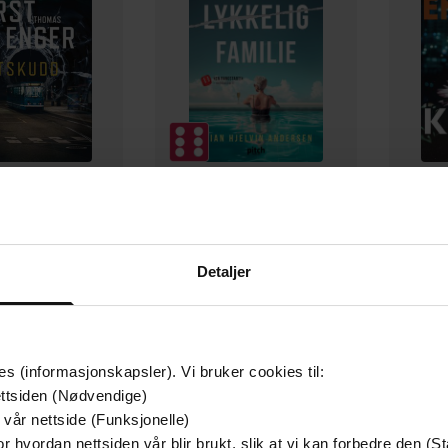
349,-
149,-
Utskudd
En lykkelig familie
 Lier Horst
Stian Hjelvin Andersen
P
Detaljer
EBOK
EBOK
es (informasjonskapsler). Vi bruker cookies til:
ttsiden (Nødvendige)
30.06.2019
Sjanger
t
 vår nettside (Funksjonelle)
r hvordan nettsiden vår blir brukt, slik at vi kan forbedre den (St