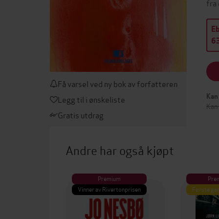
fra
E
63
Få varsel ved ny bok av forfatteren
Kan 
Legg til i ønskeliste
Kan 
Gratis utdrag
Andre har også kjøpt
Premium
Pre
Vinner av Rivertonprisen
Første gan