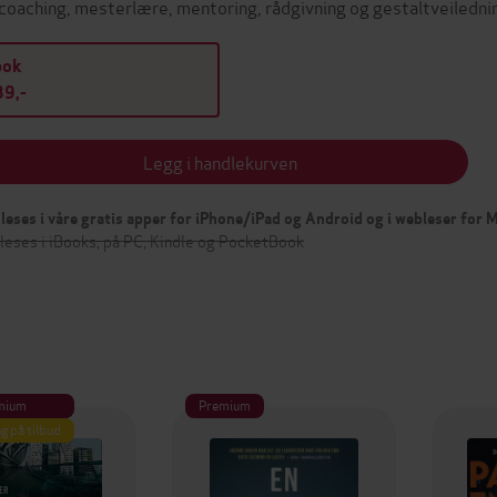
 coaching, mesterlære, mentoring, rådgivning og gestaltveilednin
bok
9,-
Legg i handlekurven
leses i våre gratis apper for iPhone/iPad og Android og i webleser for
leses i iBooks, på PC, Kindle og PocketBook
mium
Premium
g på tilbud