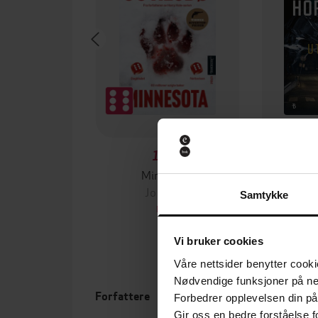
199,-
Minnesota
Jo Nesbø
Jørn
Samtykke
EBOK
Vi bruker cookies
Våre nettsider benytter cooki
Nødvendige funksjoner på ne
Forfattere
Utgit
Forbedrer opplevelsen din på
Gir oss en bedre forståelse fo