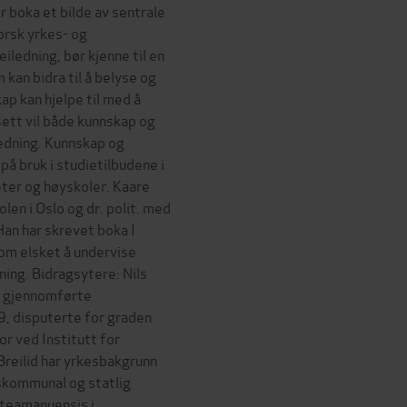
r boka et bilde av sentrale
norsk yrkes- og
ledning, bør kjenne til en
kan bidra til å belyse og
ap kan hjelpe til med å
sett vil både kunnskap og
ledning. Kunnskap og
på bruk i studietilbudene i
eter og høyskoler. Kaare
en i Oslo og dr. polit. med
Han har skrevet boka I
om elsket å undervise
dning. Bidragsytere: Nils
n gjennomførte
9, disputerte for graden
r ved Institutt for
Breilid har yrkesbakgrunn
skommunal og statlig
steamanuensis i