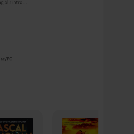
g blir intro…
 Mac/PC