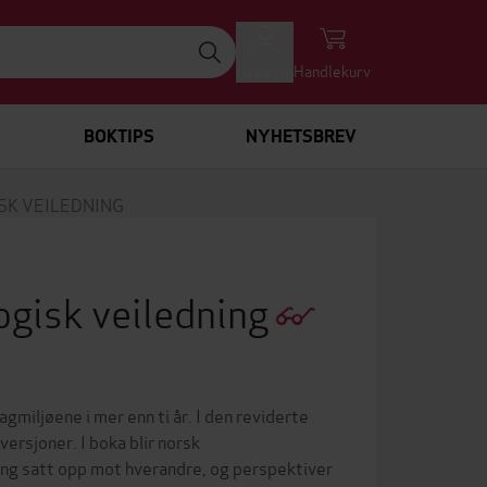
Logg inn
Handlekurv
BOKTIPS
NYHETSBREV
SK VEILEDNING
ogisk veiledning
agmiljøene i mer enn ti år. I den reviderte
ersjoner. I boka blir norsk
ing satt opp mot hverandre, og perspektiver