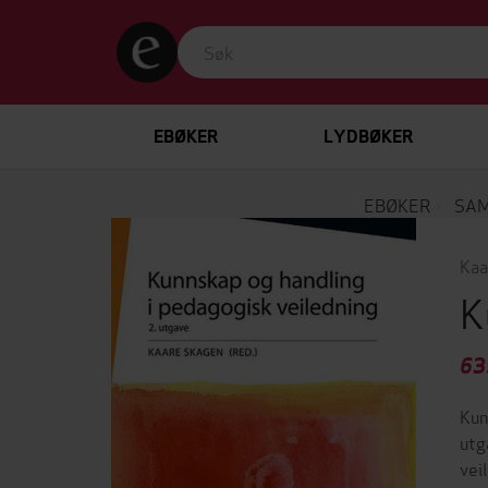
EBØKER
LYDBØKER
EBØKER
SAM
Kaa
K
63
Kun
utg
vei