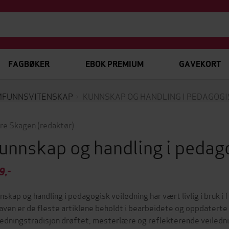
FAGBØKER
EBOK PREMIUM
GAVEKORT
FUNNSVITENSKAP
KUNNSKAP OG HANDLING I PEDAGOGI
re Skagen
(redaktør)
unnskap og handling i pedag
9,-
nskap og handling i pedagogisk veiledning har vært livlig i bruk i f
aven er de fleste artiklene beholdt i bearbeidete og oppdaterte v
ledningstradisjon drøftet, mesterlære og reflekterende veiledn