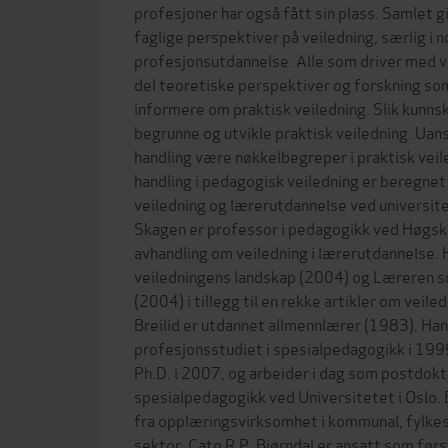
profesjoner har også fått sin plass. Samlet gi
faglige perspektiver på veiledning, særlig i 
profesjonsutdannelse. Alle som driver med vei
del teoretiske perspektiver og forskning som 
informere om praktisk veiledning. Slik kunnsk
begrunne og utvikle praktisk veiledning. Uan
handling være nøkkelbegreper i praktisk vei
handling i pedagogisk veiledning er beregnet 
veiledning og lærerutdannelse ved universit
Skagen er professor i pedagogikk ved Høgskol
avhandling om veiledning i lærerutdannelse. 
veiledningens landskap (2004) og Læreren s
(2004) i tillegg til en rekke artikler om veile
Breilid er utdannet allmennlærer (1983). Ha
profesjonsstudiet i spesialpedagogikk i 199
Ph.D. i 2007, og arbeider i dag som postdokto
spesialpedagogikk ved Universitetet i Oslo. 
fra opplæringsvirksomhet i kommunal, fylke
sektor. Cato R.P. Bjørndal er ansatt som før