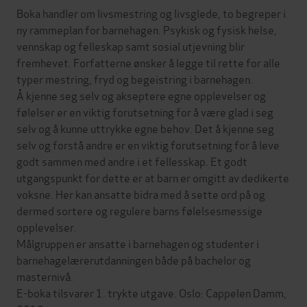
Boka handler om livsmestring og livsglede, to begreper i
ny rammeplan for barnehagen. Psykisk og fysisk helse,
vennskap og felleskap samt sosial utjevning blir
fremhevet. Forfatterne ønsker å legge til rette for alle
typer mestring, fryd og begeistring i barnehagen.
Å kjenne seg selv og akseptere egne opplevelser og
følelser er en viktig forutsetning for å være glad i seg
selv og å kunne uttrykke egne behov. Det å kjenne seg
selv og forstå andre er en viktig forutsetning for å leve
godt sammen med andre i et fellesskap. Et godt
utgangspunkt for dette er at barn er omgitt av dedikerte
voksne. Her kan ansatte bidra med å sette ord på og
dermed sortere og regulere barns følelsesmessige
opplevelser.
Målgruppen er ansatte i barnehagen og studenter i
barnehagelærerutdanningen både på bachelor og
masternivå.
E-boka tilsvarer 1. trykte utgave. Oslo: Cappelen Damm,