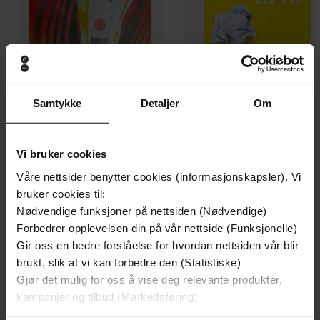
Samtykke
Detaljer
Om
629,-
355,-
Grunnbok i pedagogisk psykologi
Fra uro til ro
Vi bruker cookies
Ragnheiður Karlsdóttir
Kaja Næss Johannessen
Våre nettsider benytter cookies (informasjonskapsler). Vi
EBOK
EBOK
bruker cookies til:
Nødvendige funksjoner på nettsiden (Nødvendige)
Forbedrer opplevelsen din på vår nettside (Funksjonelle)
Gir oss en bedre forståelse for hvordan nettsiden vår blir
Ingunn Størksen
(redaktør),
Roy Søbstad
Forfattere
brukt, slik at vi kan forbedre den (Statistiske)
(illustratør)
Gjør det mulig for oss å vise deg relevante produkter,
kampanjer og tilbud (Markedsføring)
Cappelen Damm akademisk
Forlag