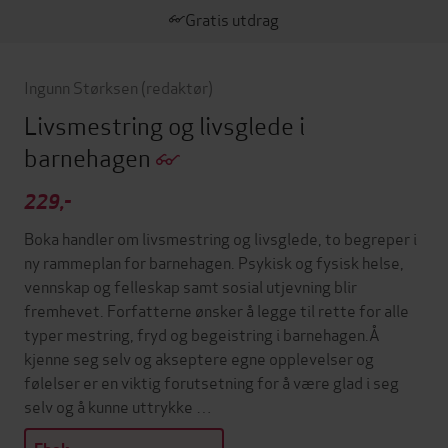
Gratis utdrag
Ingunn Størksen
(redaktør)
Livsmestring og livsglede i
barnehagen
229,-
Boka handler om livsmestring og livsglede, to begreper i
ny rammeplan for barnehagen. Psykisk og fysisk helse,
vennskap og felleskap samt sosial utjevning blir
fremhevet. Forfatterne ønsker å legge til rette for alle
typer mestring, fryd og begeistring i barnehagen.Å
kjenne seg selv og akseptere egne opplevelser og
følelser er en viktig forutsetning for å være glad i seg
selv og å kunne uttrykke …