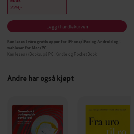
Ebok
229,-
Legg i handlekurven
Kan leses i våre gratis apper for iPhone/iPad og Android og i
webleser for Mac/PC
Kan leses i iBooks, på PC, Kindle og PocketBook
Andre har også kjøpt