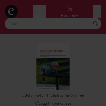
Logg inn
Handlekurv
Meny
Få varsel ved ny bok av forfatteren
Legg til i ønskeliste