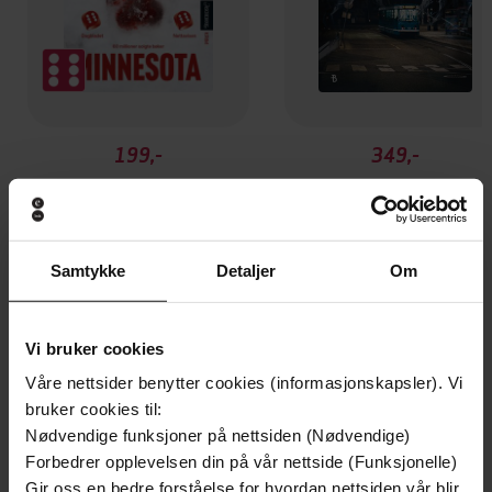
199,-
349,-
Minnesota
Utskudd
Jo Nesbø
Jørn Lier Horst
EBOK
EBOK
Samtykke
Detaljer
Om
Vi bruker cookies
skole, utdanning og kulturliv
Undertittel
Våre nettsider benytter cookies (informasjonskapsler). Vi
Anna-Lena Østern
(redaktør),
Gunnar
Forfattere
bruker cookies til:
Engvik
(redaktør)
Nødvendige funksjoner på nettsiden (Nødvendige)
Forbedrer opplevelsen din på vår nettside (Funksjonelle)
Fagbokforlaget
Forlag
Gir oss en bedre forståelse for hvordan nettsiden vår blir