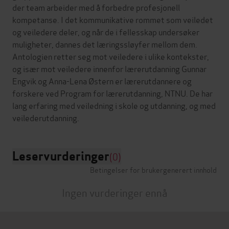
der team arbeider med å forbedre profesjonell
kompetanse. I det kommunikative rommet som veiledet
og veiledere deler, og når de i fellesskap undersøker
muligheter, dannes det læringssløyfer mellom dem.
Antologien retter seg mot veiledere i ulike kontekster,
og især mot veiledere innenfor lærerutdanning Gunnar
Engvik og Anna-Lena Østern er lærerutdannere og
forskere ved Program for lærerutdanning, NTNU. De har
lang erfaring med veiledning i skole og utdanning, og med
Leservurderinger
(0)
Betingelser for brukergenerert innhold
Ingen vurderinger ennå