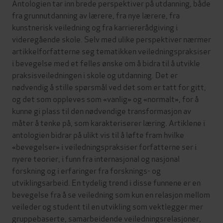
Antologien tar inn brede perspektiver på utdanning, både
fra grunnutdanning av lærere, fra nye lærere, fra
kunstnerisk veiledning og fra karriererådgiving i
videregående skole. Selv med ulike perspektiver nærmer
artikkelforfatterne seg tematikken veiledningspraksiser
i bevegelse med et felles ønske om å bidra til å utvikle
praksisveiledningen i skole og utdanning. Det er
nødvendig å stille spørsmål ved det som er tatt for gitt,
og det som oppleves som «vanlig» og «normalt», for å
kunne gi plass til den nødvendige transformasjon av
måter å tenke på, som karakteriserer læring. Artiklene i
antologien bidrar på ulikt vis til å løfte fram hvilke
«bevegelser» i veiledningspraksiser forfatterne ser i
nyere teorier, i funn fra internasjonal og nasjonal
forskning og i erfaringer fra forsknings- og
utviklingsarbeid. En tydelig trend i disse funnene er en
bevegelse fra å se veiledning som kun en relasjon mellom
veileder og student til en utvikling som vektlegger mer
gruppebaserte, samarbeidende veiledningsrelasjoner,