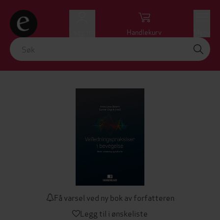
Logg inn
Handlekurv
Meny
Få varsel ved ny bok av forfatteren
Legg til i ønskeliste