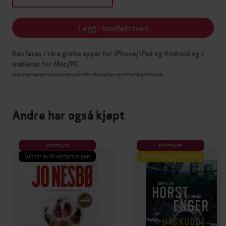
Legg i handlekurven
Kan leses i våre gratis apper for iPhone/iPad og Android og i
webleser for Mac/PC
Kan leses i iBooks, på PC, Kindle og PocketBook
Andre har også kjøpt
Premium
Premium
Vinner av Rivertonprisen
Første gang på tilbud