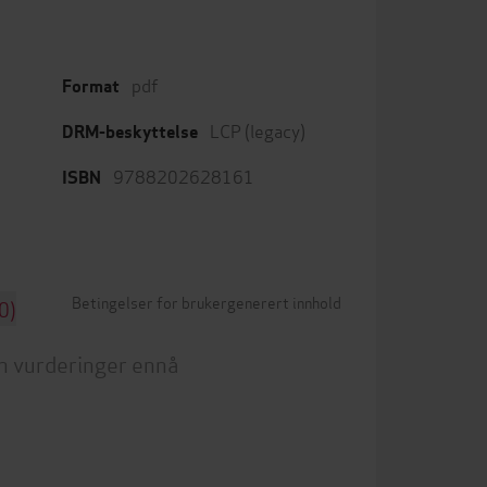
pdf
Format
LCP (legacy)
DRM-beskyttelse
9788202628161
ISBN
Betingelser for brukergenerert innhold
0)
n vurderinger ennå