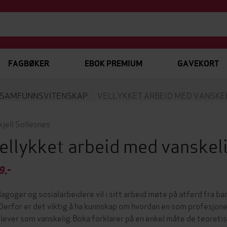
FAGBØKER
EBOK PREMIUM
GAVEKORT
SAMFUNNSVITENSKAP
VELLYKKET ARBEID MED VANSKE
kjell Sollesnes
ellykket arbeid med vanskel
9,-
agoger og sosialarbeidere vil i sitt arbeid møte på atferd fra ba
. Derfor er det viktig å ha kunnskap om hvordan en som profesjonel
lever som vanskelig.Boka forklarer på en enkel måte de teoretis