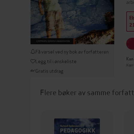
arb
E
21
Få varsel ved ny bok av forfatteren
Kan 
Legg til i ønskeliste
Kan 
Gratis utdrag
Flere bøker av samme forfat