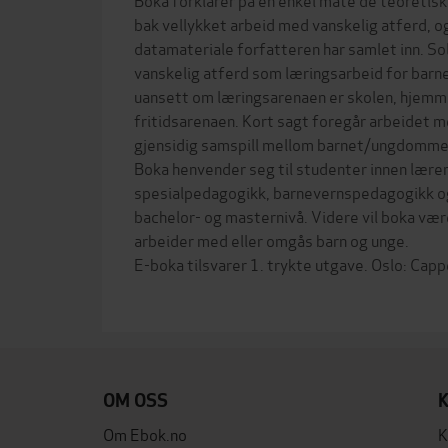
bak vellykket arbeid med vanskelig atferd, o
datamateriale forfatteren har samlet inn. So
vanskelig atferd som læringsarbeid for barn
uansett om læringsarenaen er skolen, hjemmet
fritidsarenaen. Kort sagt foregår arbeidet me
gjensidig samspill mellom barnet/ungdommen
Boka henvender seg til studenter innen lære
spesialpedagogikk, barnevernspedagogikk og
bachelor- og masternivå. Videre vil boka være
arbeider med eller omgås barn og unge.
E-boka tilsvarer 1. trykte utgave. Oslo: Ca
OM OSS
Om Ebok.no
K