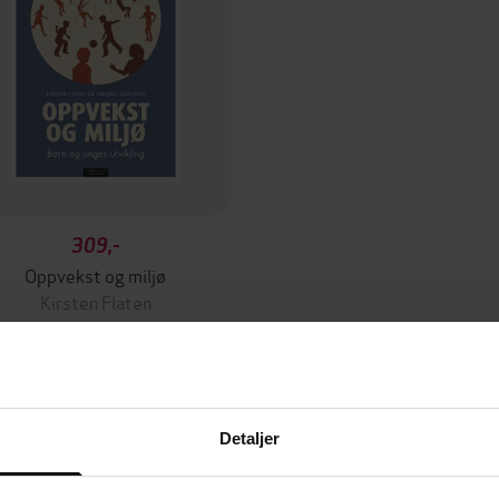
309,-
Oppvekst og miljø
Kirsten Flaten
EBOK
Detaljer