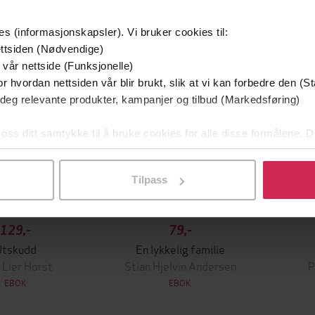
mium
Premium
es (informasjonskapsler). Vi bruker cookies til:
g på tilbud
ttsiden (Nødvendige)
 vår nettside (Funksjonelle)
r hvordan nettsiden vår blir brukt, slik at vi kan forbedre den (St
 deg relevante produkter, kampanjer og tilbud (Markedsføring)
 oss ditt samtykke til å bruke cookies for alle disse formålene. D
l ved å klikke på «Tilpass». Du kan når som helst trekke tilbake
Tilpass
129,-
79,-
Utskudd
En lykkelig familie
 Lier Horst
Stian Hjelvin Andersen
P
EBOK
EBOK