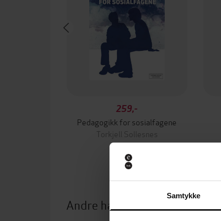
259,-
Pedagogikk for sosialfagene
Torkjell Sollesnes
EBOK
Samtykke
Andre har også kjøpt