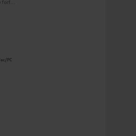
e forf…
 Mac/PC