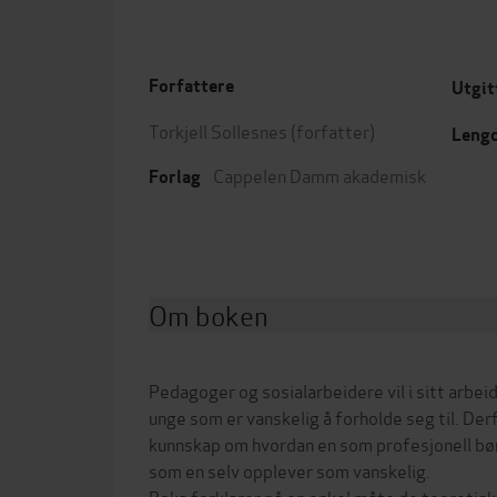
Forfattere
Utgit
Torkjell Sollesnes
(forfatter)
Leng
Cappelen Damm akademisk
Forlag
Om boken
Pedagoger og sosialarbeidere vil i sitt arbei
unge som er vanskelig å forholde seg til. Derf
kunnskap om hvordan en som profesjonell bør 
som en selv opplever som vanskelig.
Boka forklarer på en enkel måte de teoretisk