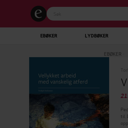
EBØKER
LYDBØKER
EBØKER
Tor
V
21
Ped
til
opp