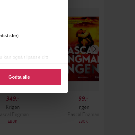
atistiske)
u kan også tilpasse ditt
 eller endre ditt samtykke.
Godta alle
349,-
99,-
Krigen
Ingen
ascal Engman
Pascal Engman
EBOK
EBOK