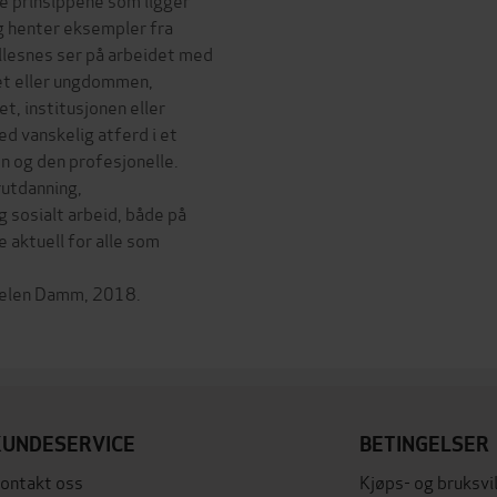
g henter eksempler fra
llesnes ser på arbeidet med
et eller ungdommen,
, institusjonen eller
d vanskelig atferd i et
 og den profesjonelle.
rutdanning,
 sosialt arbeid, både på
 aktuell for alle som
ppelen Damm, 2018.
KUNDESERVICE
BETINGELSER
ontakt oss
Kjøps- og bruksvi