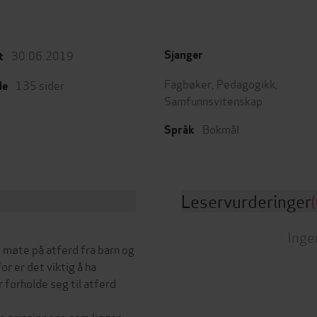
30.06.2019
Sjanger
t
Fagbøker
,
Pedagogikk
,
135
sider
de
Samfunnsvitenskap
Bokmål
Språk
Leservurderinger
(
Inge
d møte på atferd fra barn og
or er det viktig å ha
forholde seg til atferd
e prinsippene som ligger