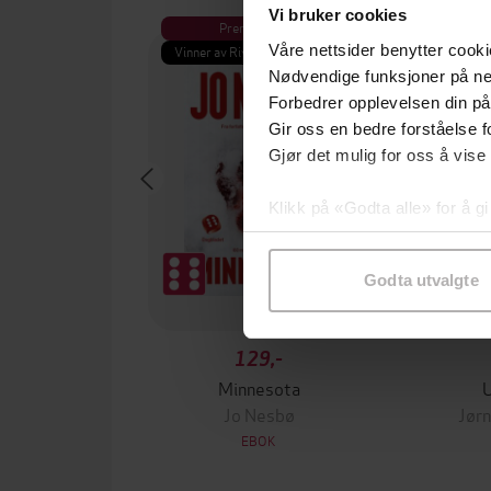
Vi bruker cookies
Premium
Pre
Våre nettsider benytter cooki
Vinner av Rivertonprisen
Første gan
Nødvendige funksjoner på ne
Forbedrer opplevelsen din på
Gir oss en bedre forståelse fo
Gjør det mulig for oss å vise
Klikk på «Godta alle» for å gi
samtykke til spesifikke formå
Godta utvalgte
129,-
Minnesota
Jo Nesbø
Jørn
EBOK