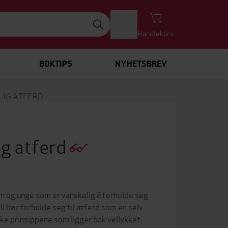
Logg inn
Handlekurv
BOKTIPS
NYHETSBREV
LIG ATFERD
ig atferd
rn og unge som er vanskelig å forholde seg
l bør forholde seg til atferd som en selv
ke prinsippene som ligger bak vellykket