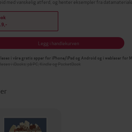
eid med vanskelig atferd, og henter eksempler fra datamaterial
bok
9,-
Legg i handlekurven
leses i våre gratis apper for iPhone/iPad og Android og i webleser for
leses i iBooks, på PC, Kindle og PocketBook
ter