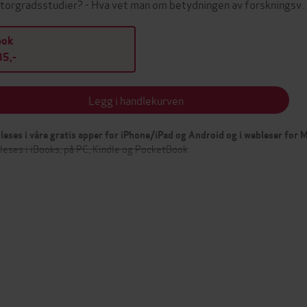
torgradsstudier? - Hva vet man om betydningen av forsknings
bok
5,-
Legg i handlekurven
leses i våre gratis apper for iPhone/iPad og Android og i webleser for
leses i iBooks, på PC, Kindle og PocketBook