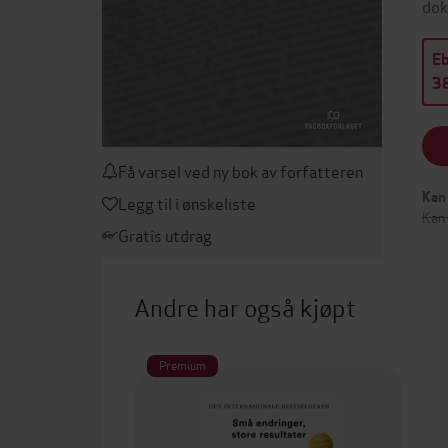
dok
E
38
Få varsel ved ny bok av forfatteren
Kan 
Legg til i ønskeliste
Kan 
Gratis utdrag
Andre har også kjøpt
Premium