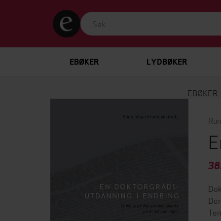
EBØKER
LYDBØKER
EBØKER
Run
E
38
Dok
Den
Tem