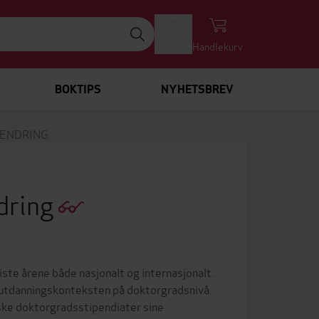
Logg inn
Handlekurv
BOKTIPS
NYHETSBREV
 ENDRING
dring
te årene både nasjonalt og internasjonalt.
e utdanningskonteksten på doktorgradsnivå.
rske doktorgradsstipendiater sine