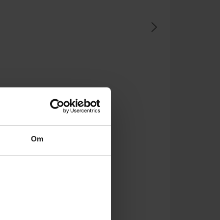
Om
Bokmål
Språk