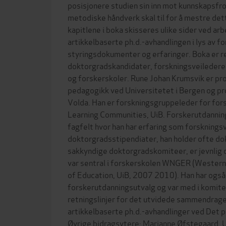
posisjonere studien sin inn mot kunnskapsfro
metodiske håndverk skal til for å mestre d
kapitlene i boka skisseres ulike sider ved a
artikkelbaserte ph.d.-avhandlingen i lys av fo
styringsdokumenter og erfaringer. Boka er r
doktorgradskandidater, forskningsveiledere
og forskerskoler. Rune Johan Krumsvik er prof
pedagogikk ved Universitetet i Bergen og pr
Volda. Han er forskningsgruppeleder for for
Learning Communities, UiB. Forskerutdanning
fagfelt hvor han har erfaring som forsknings
doktorgradsstipendiater, han holder ofte do
sakkyndige doktorgradskomiteer, er jevnlig 
var sentral i forskerskolen WNGER (Wester
of Education, UiB, 2007 2010). Han har også s
forskerutdanningsutvalg og var med i komite
retningslinjer for det utvidede sammendrage
artikkelbaserte ph.d.-avhandlinger ved Det p
Øvrige bidragsytere: Marianne Øfstegaard, U