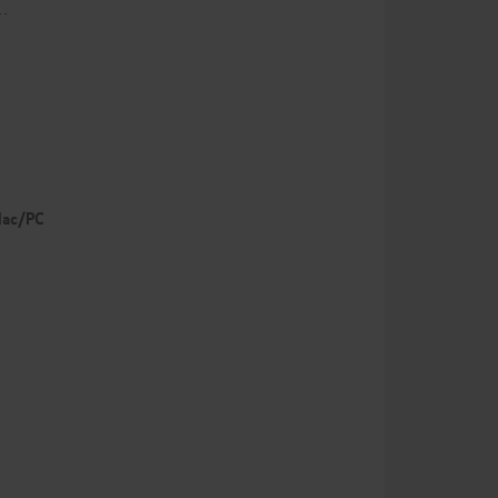
v…
 Mac/PC