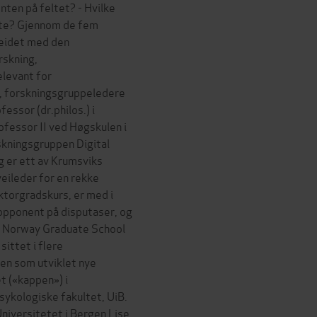
nten på feltet? - Hvilke
ette? Gjennom de fem
rbeidet med den
rskning,
elevant for
, forskningsgruppeledere
essor (dr.philos.) i
ofessor II ved Høgskulen i
skningsgruppen Digital
 er ett av Krumsviks
veileder for en rekke
ktorgradskurs, er med i
opponent på disputaser, og
n Norway Graduate School
ittet i flere
en som utviklet nye
t («kappen») i
sykologiske fakultet, UiB.
niversitetet i Bergen Lise