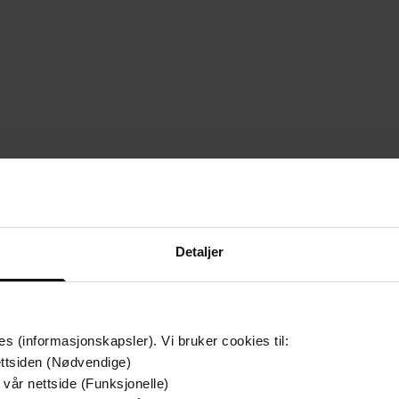
Detaljer
es (informasjonskapsler). Vi bruker cookies til:
ttsiden (Nødvendige)
152
sider
ttere
Lengde
 vår nettside (Funksjonelle)