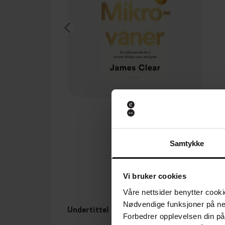
149,-
Mikrovaner
James Clear
Samtykke
EBOK
Vi bruker cookies
Våre nettsider benytter cooki
Nødvendige funksjoner på ne
Undertittel
Forfa
Forbedrer opplevelsen din på