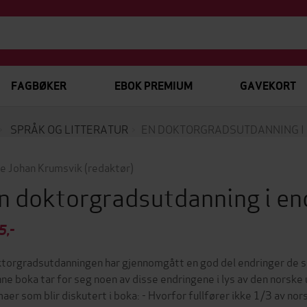
FAGBØKER
EBOK PREMIUM
GAVEKORT
SPRÅK OG LITTERATUR
EN DOKTORGRADSUTDANNING I
e Johan Krumsvik
(redaktør)
n doktorgradsutdanning i en
5,-
torgradsutdanningen har gjennomgått en god del endringer de sis
ne boka tar for seg noen av disse endringene i lys av den norsk
aer som blir diskutert i boka: - Hvorfor fullfører ikke 1/3 av no