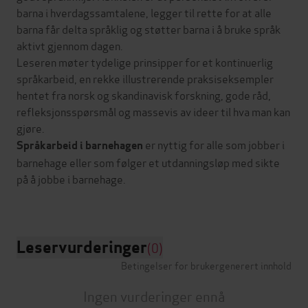
barna i hverdagssamtalene, legger til rette for at alle
barna får delta språklig og støtter barna i å bruke språk
aktivt gjennom dagen.
Leseren møter tydelige prinsipper for et kontinuerlig
språkarbeid, en rekke illustrerende praksiseksempler
hentet fra norsk og skandinavisk forskning, gode råd,
refleksjonsspørsmål og massevis av ideer til hva man kan
gjøre.
er nyttig for alle som jobber i
Språkarbeid i barnehagen
barnehage eller som følger et utdanningsløp med sikte
på å jobbe i barnehage.
Leservurderinger
(0)
Betingelser for brukergenerert innhold
Ingen vurderinger ennå