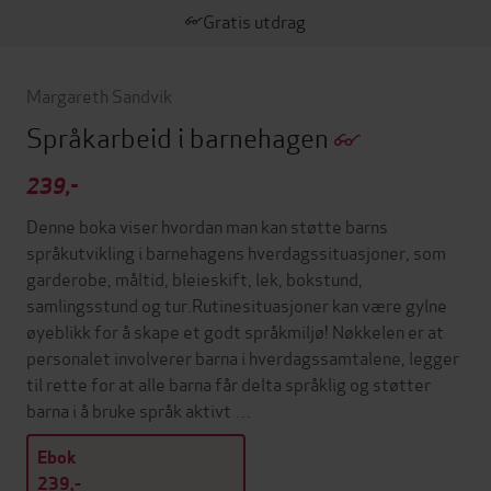
Gratis utdrag
Margareth Sandvik
Språkarbeid i barnehagen
239,-
Denne boka viser hvordan man kan støtte barns
språkutvikling i barnehagens hverdagssituasjoner, som
garderobe, måltid, bleieskift, lek, bokstund,
samlingsstund og tur.Rutinesituasjoner kan være gylne
øyeblikk for å skape et godt språkmiljø! Nøkkelen er at
personalet involverer barna i hverdagssamtalene, legger
til rette for at alle barna får delta språklig og støtter
barna i å bruke språk aktivt …
Ebok
239,-