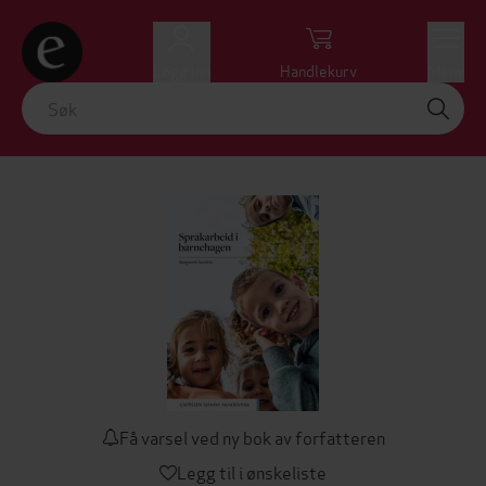
Logg inn
Handlekurv
Meny
Få varsel ved ny bok av forfatteren
Legg til i ønskeliste