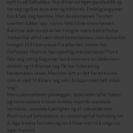
nytt liv på Saltudden. Hun driver sin egen gavebutikk og
tar seg også av øyas kino og bibliotek. Endelig begynner
hun å føle seg hjemme. Men da eksmannen Torsten
uventet dukker opp, rystes hele tilværelsen hennes.
Karin har aldri trodd at hun trengte noens bekreftelse.
Jobben har alltid vært identiteten hennes, men da hun blir
tvunget til å ta en pause fra arbeidet, mister hun
fotfestet. Hvem er hun egentlig uten karrieren? For å
føle seg nyttig begynner hun å renovere sin døde mors
skatoll, og til å hjelpe seg får hun fiskeren og
handymanen Jonas. Men hvor lett er det for en kvinne
som er vant til å klare seg selv, å slippe noen helt innpå
seg?
Mens julemarkeder planlegges, sjokoladetrøfler bakes
og vinterseilere trosser kulden, oppstår uventede
vennskap, spirende kjærlighet og et voksende mot.
Rimfrost på Saltudden er en stemningsfull fortelling om
å våge å møte fortiden og om å finne mot til å velge sin