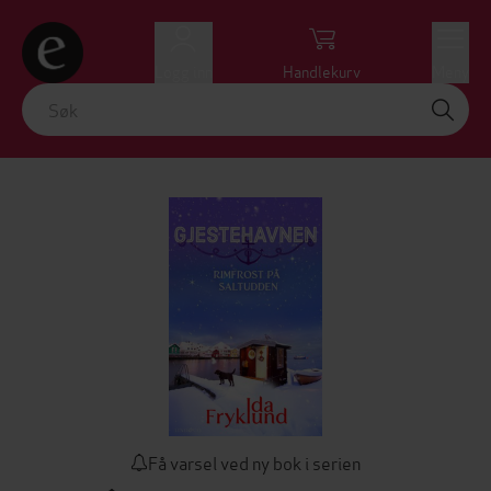
Logg inn
Handlekurv
Meny
Få varsel ved ny bok i serien