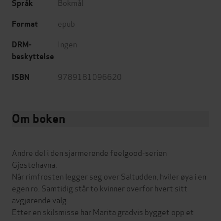
Bokmål
Språk
epub
Format
Ingen
DRM-
beskyttelse
9789181096620
ISBN
Om boken
Andre del i den sjarmerende feelgood-serien
Gjestehavna.
Når rimfrosten legger seg over Saltudden, hviler øya i en
egen ro. Samtidig står to kvinner overfor hvert sitt
avgjørende valg.
Etter en skilsmisse har Marita gradvis bygget opp et