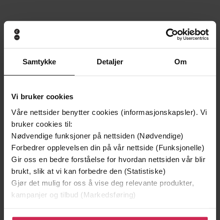
Andre har også kjøpt
Samtykke
Detaljer
Om
Vi bruker cookies
Våre nettsider benytter cookies (informasjonskapsler). Vi
bruker cookies til:
Nødvendige funksjoner på nettsiden (Nødvendige)
Forbedrer opplevelsen din på vår nettside (Funksjonelle)
Gir oss en bedre forståelse for hvordan nettsiden vår blir
brukt, slik at vi kan forbedre den (Statistiske)
Gjør det mulig for oss å vise deg relevante produkter,
kampanjer og tilbud (Markedsføring)
249,-
179,-
Å vanne blomster om kvelden
Seks år
Klikk på «Godta alle» for å gi oss ditt samtykke til å