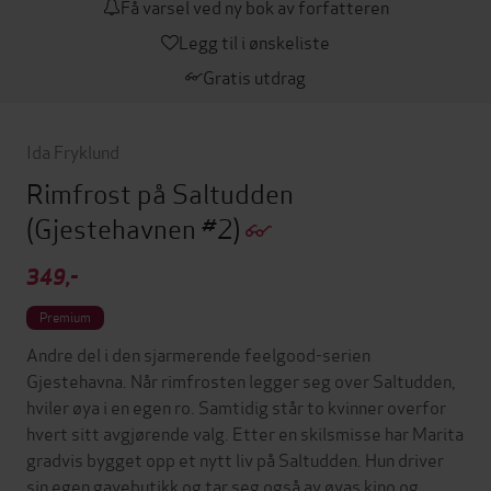
Få varsel ved ny bok av forfatteren
Legg til i ønskeliste
Gratis utdrag
Ida Fryklund
Rimfrost på Saltudden
(Gjestehavnen #2)
349,-
Premium
Andre del i den sjarmerende feelgood-serien
Gjestehavna. Når rimfrosten legger seg over Saltudden,
hviler øya i en egen ro. Samtidig står to kvinner overfor
hvert sitt avgjørende valg. Etter en skilsmisse har Marita
gradvis bygget opp et nytt liv på Saltudden. Hun driver
sin egen gavebutikk og tar seg også av øyas kino og