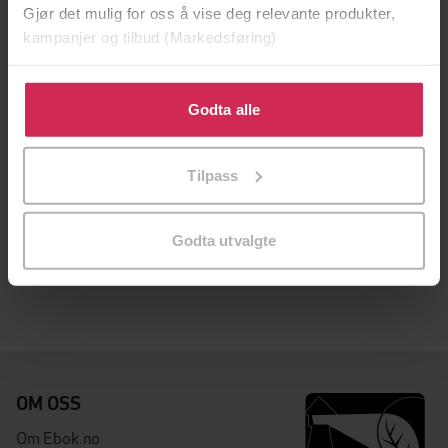
Gjør det mulig for oss å vise deg relevante produkter,
kampanjer og tilbud (Markedsføring)
Klikk på «Godta alle» for å gi oss ditt samtykke til å
bruke cookies for alle disse formålene. Du kan også
Godta alle
tilpasse ditt samtykke til spesifikke formål ved å klikke
på «Tilpass». Du kan når som helst trekke tilbake eller
Tilpass
endre ditt samtykke.
349,-
349,-
Rimfrost på Saltudden
Sommervinder over Saltudden
Godta utvalgte
Ida Fryklund
Ida Fryklund
LYDBOK
LYDBOK
OM OSS
Om Ebok.no