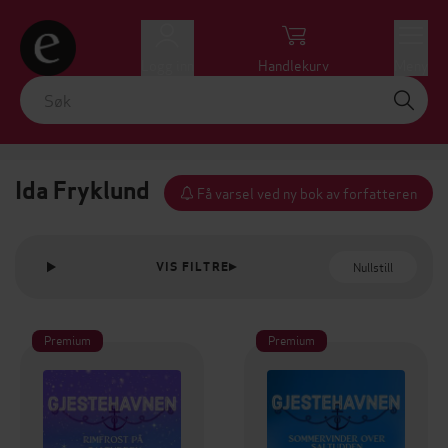
Logg inn
Handlekurv
Meny
Ida Fryklund
Få varsel ved ny bok av forfatteren
Nullstill
VIS FILTRE
Premium
Premium