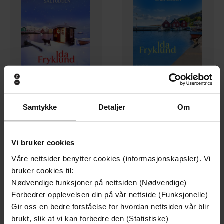
349,-
349,-
Samtykke
Detaljer
Om
Rimfrost på Saltudden
Sommervinder over Saltudden
Ida Fryklund
Ida Fryklund
EBOK
EBOK
Vi bruker cookies
Våre nettsider benytter cookies (informasjonskapsler). Vi
bruker cookies til:
Premium
Premium
Nødvendige funksjoner på nettsiden (Nødvendige)
Forbedrer opplevelsen din på vår nettside (Funksjonelle)
Gir oss en bedre forståelse for hvordan nettsiden vår blir
brukt, slik at vi kan forbedre den (Statistiske)