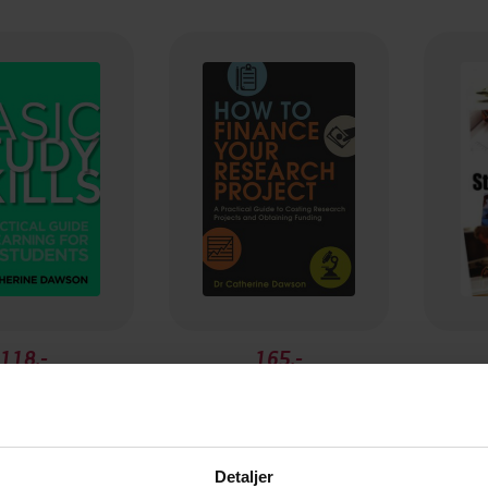
118,-
165,-
 Study Skills
How To Finance Your Research Project
rine Dawson
Catherine Dawson
Ca
EBOK
EBOK
Detaljer