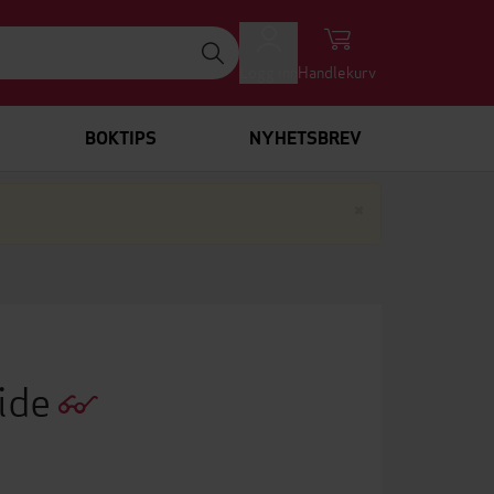
Logg inn
Handlekurv
BOKTIPS
NYHETSBREV
Lukk
×
uide