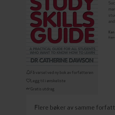
Suc
man
stu
and
Kan 
Kan 
Få varsel ved ny bok av forfatteren
Legg til i ønskeliste
Gratis utdrag
Flere bøker av samme forfat