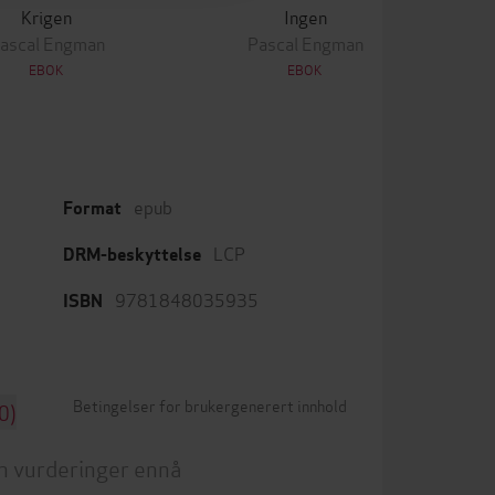
Krigen
Ingen
ascal Engman
Pascal Engman
EBOK
EBOK
epub
Format
LCP
DRM-beskyttelse
9781848035935
ISBN
Betingelser for brukergenerert innhold
0)
n vurderinger ennå