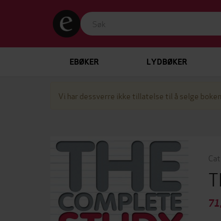
EBØKER
LYDBØKER
Vi har dessverre ikke tillatelse til å selge boken
Cat
T
71