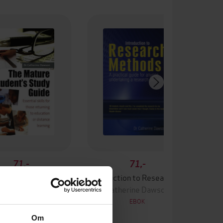
71,-
71,-
The Mature Student's Study Guide 2nd Edition
Introduction to Research Methods
therine Dawson
Catherine Dawson
EBOK
EBOK
Om