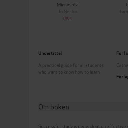
Minnesota
Jo Nesbø
Jørn
EBOK
Undertittel
Forfa
A practical guide for all students
Cathe
who want to know how to learn
Forla
Om boken
Successful study is dependent on effective s