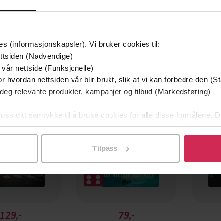
es (informasjonskapsler). Vi bruker cookies til:
ttsiden (Nødvendige)
mium
Premium
 vår nettside (Funksjonelle)
g på tilbud
r hvordan nettsiden vår blir brukt, slik at vi kan forbedre den (St
 deg relevante produkter, kampanjer og tilbud (Markedsføring)
 oss ditt samtykke til å bruke cookies for alle disse formålene. D
l ved å klikke på «Tilpass». Du kan når som helst trekke tilbake
Tilpass
129,-
79,-