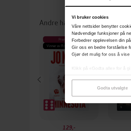
Vi bruker cookies
Andre har også kjøpt
Våre nettsider benytter cooki
Nødvendige funksjoner på ne
Premium
Pre
Forbedrer opplevelsen din på
Vinner av Rivertonprisen
Første gan
Gir oss en bedre forståelse fo
Gjør det mulig for oss å vise
Klikk på «Godta alle» for å gi
samtykke til spesifikke formå
Godta utvalgte
129,-