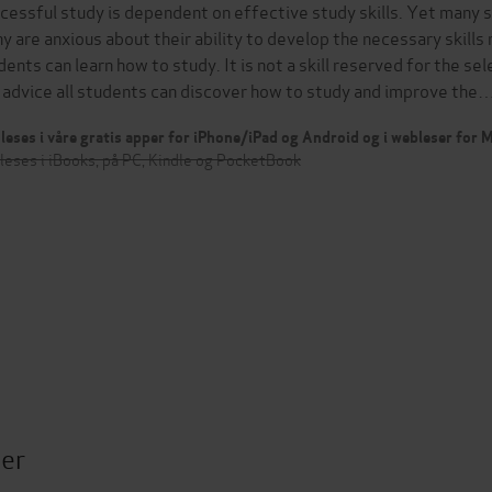
cessful study is dependent on effective study skills. Yet many 
y are anxious about their ability to develop the necessary skills 
dents can learn how to study. It is not a skill reserved for the se
 advice all students can discover how to study and improve the
leses i våre gratis apper for iPhone/iPad og Android og i webleser for
leses i iBooks, på PC, Kindle og PocketBook
ter