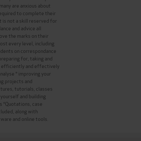
 many are anxious about
required to complete their
 is not a skill reserved for
dance and advice all
ove the marks on their
ost every level, including
students on correspondance
preparing for, taking and
 efficiently and effectively
analyse * improving your
ng projects and
ures, tutorials, classes
yourself and building
s *Quotations, case
cluded, along with