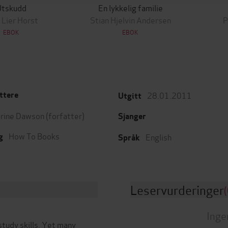
Utskudd
En lykkelig familie
 Lier Horst
Stian Hjelvin Andersen
P
EBOK
EBOK
28.01.2011
ttere
Utgitt
rine Dawson
(forfatter)
Sjanger
How To Books
English
g
Språk
Leservurderinger
(
Inge
tudy skills. Yet many