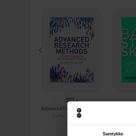
201,-
Advanced Research Methods
Basic
Catherine Dawson
Cathe
EBOK
Samtykke