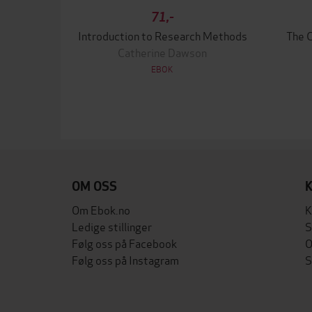
71,-
Introduction to Research Methods
The 
Catherine Dawson
EBOK
OM OSS
Om Ebok.no
K
Ledige stillinger
S
Følg oss på Facebook
O
Følg oss på Instagram
S