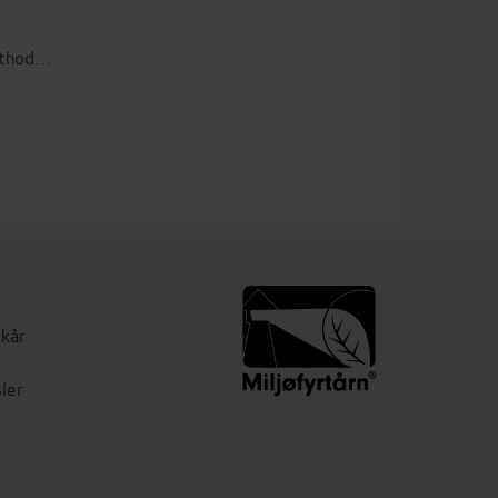
Introduction to Research Methods 5th Edition
lkår
ler