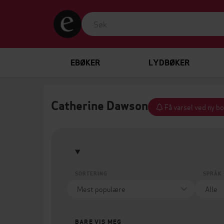
EBØKER
LYDBØKER
Catherine Dawson
Få varsel ved ny bo
SORTERING
SPRÅK
BARE VIS MEG