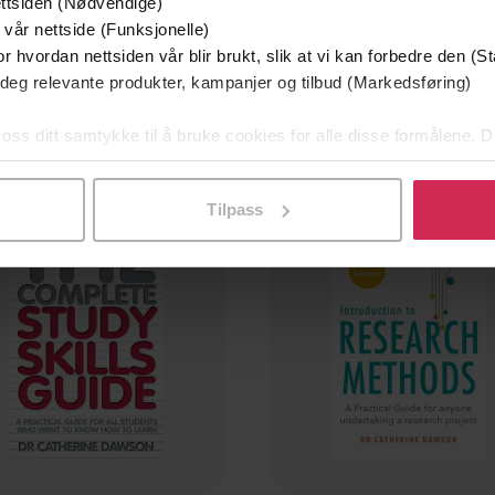
ttsiden (Nødvendige)
118,-
165,-
 vår nettside (Funksjonelle)
Basic Study Skills
r hvordan nettsiden vår blir brukt, slik at vi kan forbedre den (St
Catherine Dawson
Catherine Dawson
 deg relevante produkter, kampanjer og tilbud (Markedsføring)
EBOK
EBOK
 oss ditt samtykke til å bruke cookies for alle disse formålene. D
l ved å klikke på «Tilpass». Du kan når som helst trekke tilbake
Tilpass