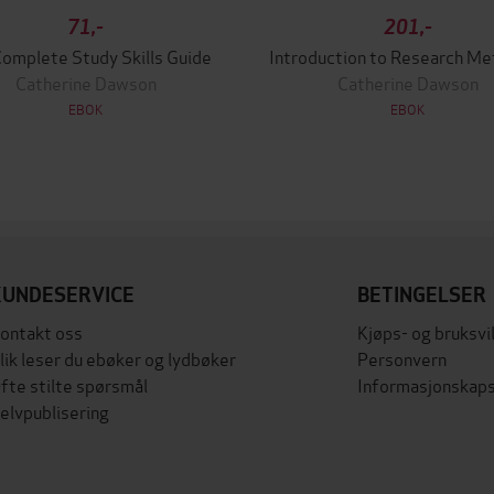
71,-
201,-
Complete Study Skills Guide
Catherine Dawson
Catherine Dawson
EBOK
EBOK
KUNDESERVICE
BETINGELSER
ontakt oss
Kjøps- og bruksvi
lik leser du ebøker og lydbøker
Personvern
fte stilte spørsmål
Informasjonskaps
elvpublisering