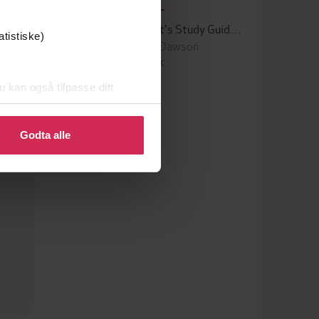
71,-
How To Finance Your Research Project
The Mature Student's Study Guide 2nd Edition
atistiske)
Catherine Dawson
EBOK
u kan også tilpasse ditt
 eller endre ditt samtykke.
Godta alle