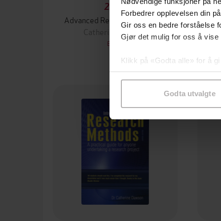
Nødvendige funksjoner på ne
201,-
Forbedrer opplevelsen din på
Advanced Research Methods
Gir oss en bedre forståelse fo
Catherine Dawson
Gjør det mulig for oss å vise
EBOK
Klikk på «Godta alle» for å gi
samtykke til spesifikke formå
Godta utvalgte