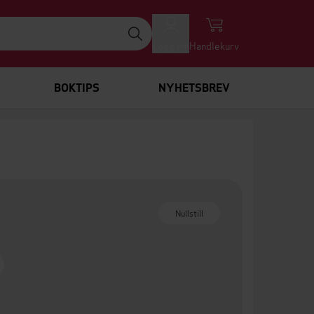
Logg inn
Handlekurv
BOKTIPS
NYHETSBREV
Nullstill