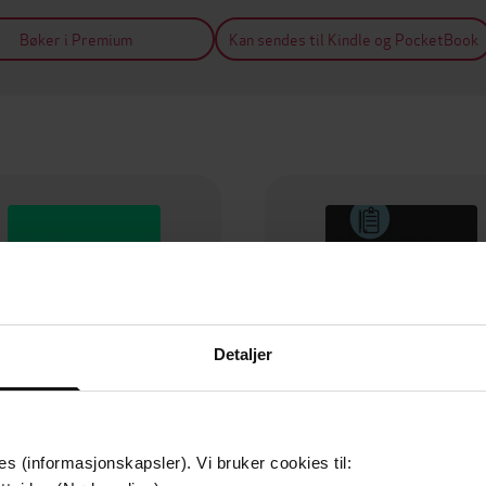
Bøker i Premium
Kan sendes til Kindle og PocketBook
Detaljer
es (informasjonskapsler). Vi bruker cookies til: