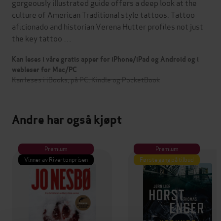
gorgeously illustrated guide offers a deep look at the
culture of American Traditional style tattoos. Tattoo
aficionado and historian Verena Hutter profiles not just
the key tattoo …
Kan leses i våre gratis apper for iPhone/iPad og Android og i
webleser for Mac/PC
Kan leses i iBooks, på PC, Kindle og PocketBook
Andre har også kjøpt
Premium
Premium
Vinner av Rivertonprisen
Første gang på tilbud