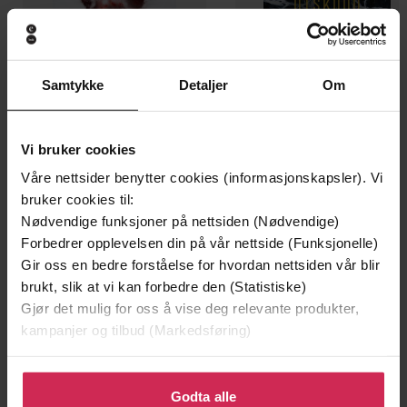
Samtykke
Detaljer
Om
199,-
349,-
Vi bruker cookies
Minnesota
Utskudd
Våre nettsider benytter cookies (informasjonskapsler). Vi
Jo Nesbø
Jørn Lier Horst
bruker cookies til:
EBOK
EBOK
Nødvendige funksjoner på nettsiden (Nødvendige)
Forbedrer opplevelsen din på vår nettside (Funksjonelle)
Gir oss en bedre forståelse for hvordan nettsiden vår blir
brukt, slik at vi kan forbedre den (Statistiske)
Verena Hutter
(forfatter),
Eric Hinkley
Forfattere
Gjør det mulig for oss å vise deg relevante produkter,
(illustratør)
kampanjer og tilbud (Markedsføring)
Running Press Adult
Forlag
Klikk på «Godta alle» for å gi oss ditt samtykke til å
bruke cookies for alle disse formålene. Du kan også
Godta alle
07.05.2024
Utgitt