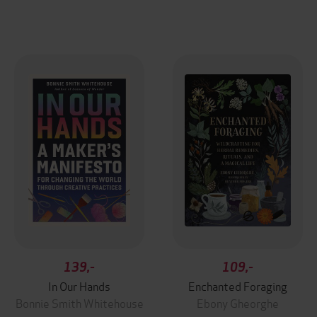
139,-
109,-
In Our Hands
Enchanted Foraging
Bonnie Smith Whitehouse
Ebony Gheorghe