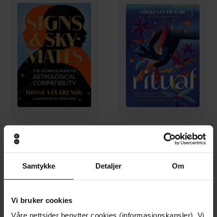
139,-
109,-
Signs & Skymates
Ritual
Dossé-Via Trenou
Nikki Van De Car
Samtykke
Detaljer
Om
EBOK
EBOK
Vi bruker cookies
Våre nettsider benytter cookies (informasjonskapsler). Vi