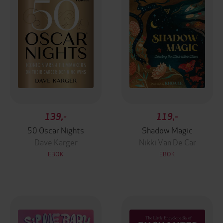
139,-
119,-
50 Oscar Nights
Shadow Magic
Dave Karger
Nikki Van De Car
EBOK
EBOK