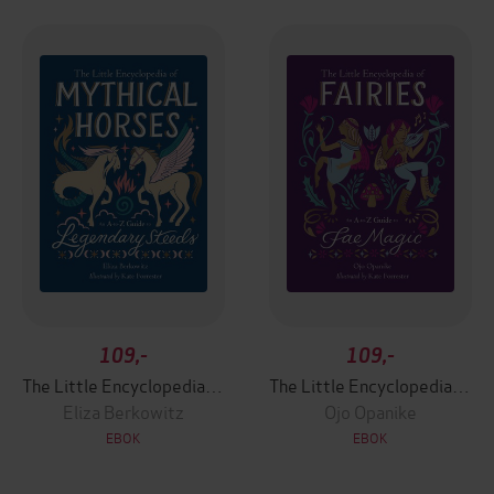
109,-
109,-
The Little Encyclopedia of Mythical Horses
The Little Encyclopedia of Fairies
Eliza Berkowitz
Ojo Opanike
EBOK
EBOK