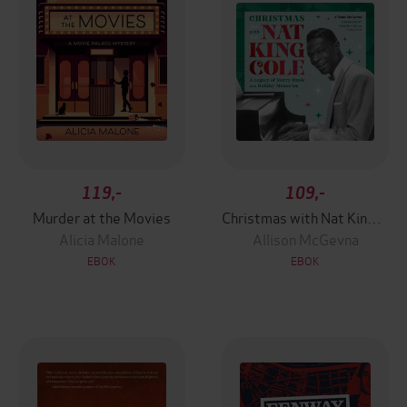
119,-
109,-
Murder at the Movies
Christmas with Nat King Cole
Alicia Malone
Allison McGevna
EBOK
EBOK