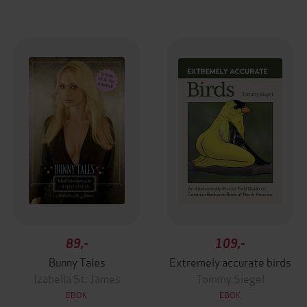
89,-
109,-
Bunny Tales
Extremely accurate birds
Izabella St. James
Tommy Siegel
EBOK
EBOK