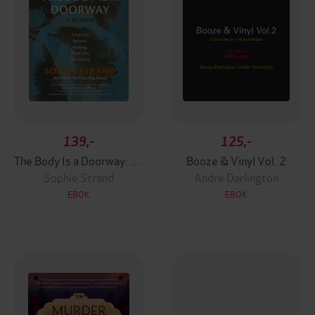
139,-
125,-
The Body Is a Doorway: A Memoir
Booze & Vinyl Vol. 2
Sophie Strand
André Darlington
EBOK
EBOK