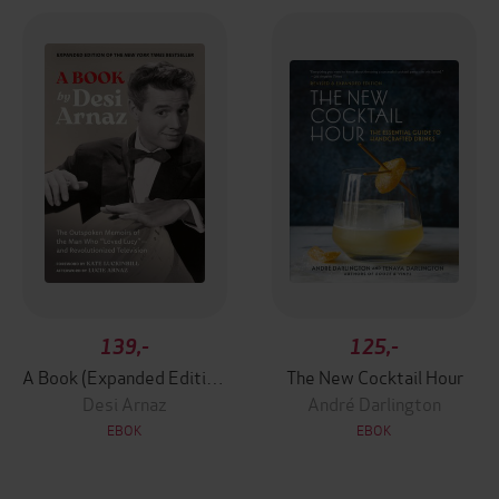
139,-
125,-
A Book (Expanded Edition)
The New Cocktail Hour
Desi Arnaz
André Darlington
EBOK
EBOK