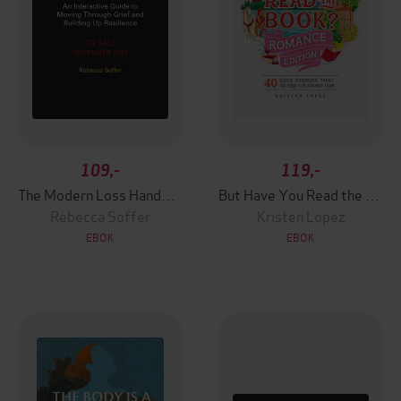
109,-
119,-
The Modern Loss Handbook
But Have You Read the Book? Romance Edition
Rebecca Soffer
Kristen Lopez
EBOK
EBOK