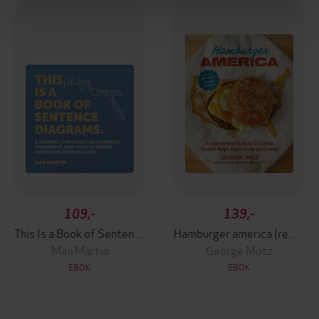
109,-
139,-
This Is a Book of Sentence Diagrams
Hamburger america (revised and expanded fourth edition)
Man Martin
George Motz
EBOK
EBOK