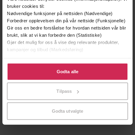
bruker cookies til:
Nødvendige funksjoner på nettsiden (Nødvendige)
Forbedrer opplevelsen din på vår nettside (Funksjonelle)
Gir oss en bedre forståelse for hvordan nettsiden vår blir
brukt, slik at vi kan forbedre den (Statistiske)
Gjør det mulig for oss å vise deg relevante produkter,
kampanjer og tilbud (Markedsføring)
Klikk på «Godta alle» for å gi oss ditt samtykke til å
bruke cookies for alle disse formålene. Du kan også
Godta alle
tilpasse ditt samtykke til spesifikke formål ved å klikke
på «Tilpass». Du kan når som helst trekke tilbake eller
125,-
139,-
Tilpass
endre ditt samtykke.
Eddie Muller's Noir Bar
Stevie Nicks in 50 Songs
Eddie Muller
Annie Zaleski
EBOK
EBOK
Godta utvalgte