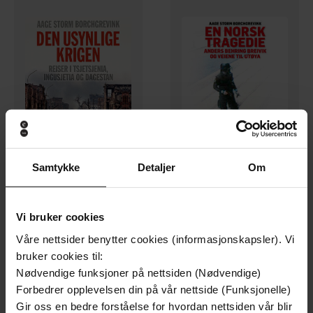
399,-
399,-
Samtykke
Detaljer
Om
Den usynlige krigen
En norsk tragedie
Aage Storm Borchgrevink
Aage Storm Borchgrevink
LYDBOK
LYDBOK
Vi bruker cookies
Våre nettsider benytter cookies (informasjonskapsler). Vi
bruker cookies til:
Nødvendige funksjoner på nettsiden (Nødvendige)
Forbedrer opplevelsen din på vår nettside (Funksjonelle)
Gir oss en bedre forståelse for hvordan nettsiden vår blir