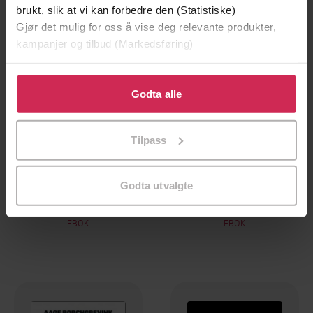
brukt, slik at vi kan forbedre den (Statistiske)
Gjør det mulig for oss å vise deg relevante produkter,
kampanjer og tilbud (Markedsføring)
Klikk på «Godta alle» for å gi oss ditt samtykke til å
bruke cookies for alle disse formålene. Du kan også
Godta alle
tilpasse ditt samtykke til spesifikke formål ved å klikke
på «Tilpass». Du kan når som helst trekke tilbake eller
Tilpass
endre ditt samtykke.
199,-
149,-
Godta utvalgte
Giganten
Folkevandringer
Aage Storm Borchgrevink
Aage Storm Borchgrevink
EBOK
EBOK