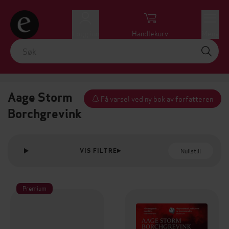
Logg inn
Handlekurv
Meny
Aage Storm
Få varsel ved ny bok av forfatteren
Borchgrevink
Nullstill
VIS FILTRE
Premium