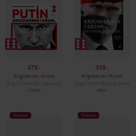
379,-
329,-
Krigsherren i Kreml
Krigsherren i Kreml
Aage Storm Borchgrevink
Aage Storm Borchgrevink
LYDBOK
EBOK
Premium
Premium