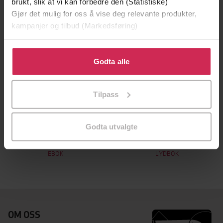
brukt, slik at vi kan forbedre den (Statistiske)
Gjør det mulig for oss å vise deg relevante produkter,
kampanjer og tilbud (Markedsføring)
Klikk på «Godta alle» for å gi oss ditt samtykke til å
bruke cookies for alle disse formålene. Du kan også
Godta alle
tilpasse ditt samtykke til spesifikke formål ved å klikke
på «Tilpass». Du kan når som helst trekke tilbake eller
Tilpass
endre ditt samtykke.
118,-
236,-
Godta utvalgte
What a Shame
What a Shame
Abigail Bergstrom
Abigail Bergstrom
EBOK
LYDBOK
OM OSS