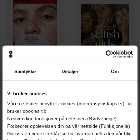
118,-
296,-
Samtykke
Detaljer
Om
Selfish Girls
Selfish Girls
Abigail Bergstrom
Abigail Bergstrom
EBOK
LYDBOK
Vi bruker cookies
Våre nettsider benytter cookies (informasjonskapsler). Vi
bruker cookies til:
Nødvendige funksjoner på nettsiden (Nødvendige)
Forbedrer opplevelsen din på vår nettside (Funksjonelle)
Gir oss en bedre forståelse for hvordan nettsiden vår blir