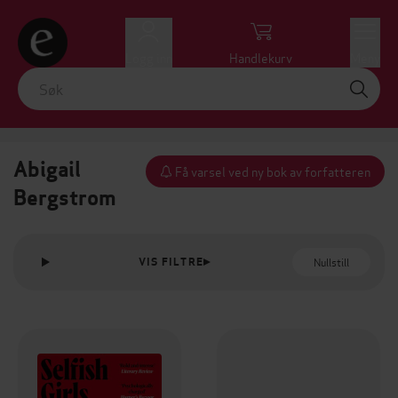
Logg inn
Handlekurv
Meny
Abigail
Få varsel ved ny bok av forfatteren
Bergstrom
Nullstill
VIS FILTRE