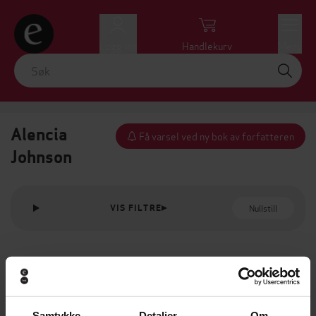
Logg inn
Handlekurv
Meny
Alencia
Få varsel ved ny bok av forfatteren
Johnson
Nullstill
VIS FILTRE
Samtykke
Detaljer
Om