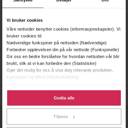
Vi bruker cookies
Våre nettsider benytter cookies (informasjonskapsler). Vi
bruker cookies til:
Nødvendige funksjoner på nettsiden (Nødvendige)
Forbedrer opplevelsen din på vår nettside (Funksjonelle)
Gir oss en bedre forståelse for hvordan nettsiden vår blir
125,-
brukt, slik at vi kan forbedre den (Statistiske)
Gjør det mulig for oss å vise deg relevante produkter,
Flip the Tables
kampanjer og tilbud (Markedsføring)
Alencia Johnson
EBOK
Klikk på «Godta alle» for å gi oss ditt samtykke til å
bruke cookies for alle disse formålene. Du kan også
Godta alle
tilpasse ditt samtykke til spesifikke formål ved å klikke
på «Tilpass». Du kan når som helst trekke tilbake eller
Tilpass
endre ditt samtykke.
OM OSS