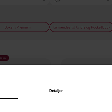
Bøker i Premium
Kan sendes til Kindle og PocketBook
mium
Detaljer