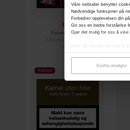
Våre nettsider benytter cooki
Nødvendige funksjoner på ne
Forbedrer opplevelsen din på
399,-
Gir oss en bedre forståelse fo
Fisken på disken
Gjør det mulig for oss å vise
Anita Krohn Traaseth
Klikk på «Godta alle» for å gi
LYDBOK
samtykke til spesifikke formå
Godta utvalgte
Premium