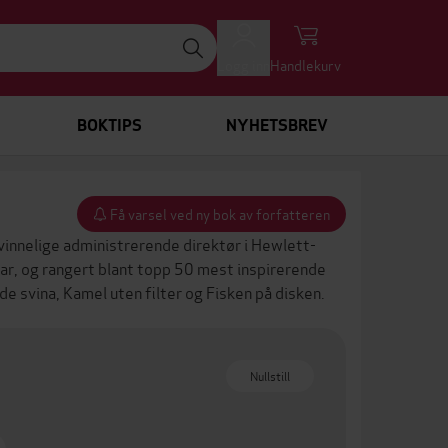
Logg inn
Handlekurv
BOKTIPS
NYHETSBREV
Få varsel ved ny bok av forfatteren
vinnelige administrerende direktør i Hewlett-
ar, og rangert blant topp 50 mest inspirerende
de svina
,
Kamel uten filter
og
Fisken på disken
.
Nullstill