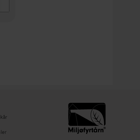
lkår
ler