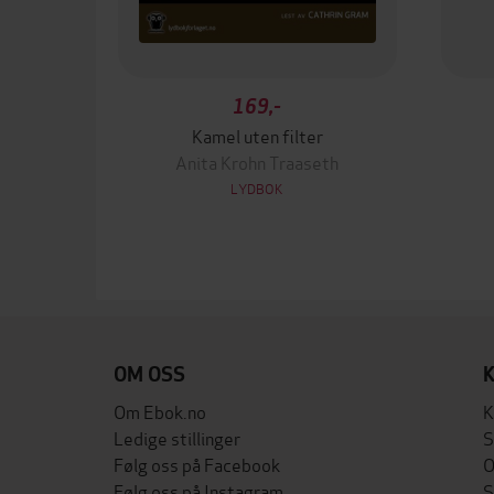
169,-
Kamel uten filter
Anita Krohn Traaseth
LYDBOK
OM OSS
Om Ebok.no
K
Ledige stillinger
S
Følg oss på Facebook
O
Følg oss på Instagram
S