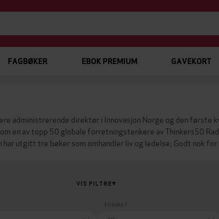
FAGBØKER
EBOK PREMIUM
GAVEKORT
gere administrerende direktør i Innovasjon Norge og den første k
 som en av topp 50 globale forretningstenkere av Thinkers50 Rad
 har utgitt tre bøker som omhandler liv og ledelse;
Godt nok for 
VIS FILTRE
FORMAT