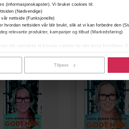
es (informasjonskapsler). Vi bruker cookies til:
ttsiden (Nødvendige)
 vår nettside (Funksjonelle)
399,-
249,-
r hvordan nettsiden vår blir brukt, slik at vi kan forbedre den (St
Fisken på disken
Fisken på disken
 deg relevante produkter, kampanjer og tilbud (Markedsføring)
Anita Krohn Traaseth
Anita Krohn Traaseth
 oss ditt samtykke til å bruke cookies for alle disse formålene. D
LYDBOK
EBOK
l ved å klikke på «Tilpass». Du kan når som helst trekke tilbake
Tilpass
Premium