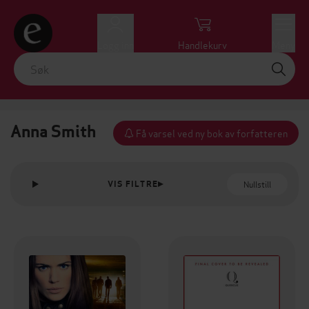
Logg inn
Handlekurv
Meny
Anna Smith
Få varsel ved ny bok av forfatteren
Nullstill
VIS FILTRE