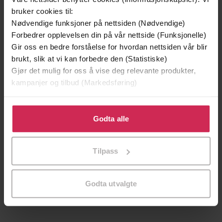
bruker cookies til:
Nødvendige funksjoner på nettsiden (Nødvendige)
Forbedrer opplevelsen din på vår nettside (Funksjonelle)
Gir oss en bedre forståelse for hvordan nettsiden vår blir
brukt, slik at vi kan forbedre den (Statistiske)
Gjør det mulig for oss å vise deg relevante produkter,
kampanjer og tilbud (Markedsføring)
Klikk på «Godta alle» for å gi oss ditt samtykke til å
bruke cookies for alle disse formålene. Du kan også
Godta alle
tilpasse ditt samtykke til spesifikke formål ved å klikke
på «Tilpass». Du kan når som helst trekke tilbake eller
236,-
260,-
Tilpass
endre ditt samtykke.
End Game
If I Should Die
Anna Smith
Anna Smith
LYDBOK
LYDBOK
Godta utvalgte