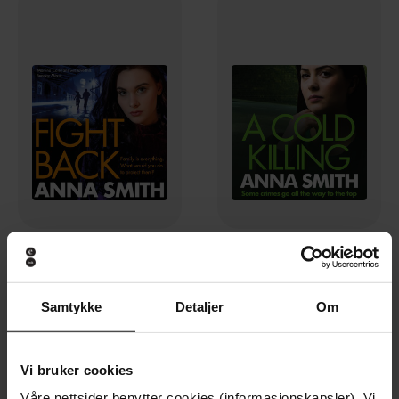
236,-
236,-
Fight Back
A Cold Killing
Anna Smith
Anna Smith
Samtykke
Detaljer
Om
LYDBOK
LYDBOK
Vi bruker cookies
Våre nettsider benytter cookies (informasjonskapsler). Vi