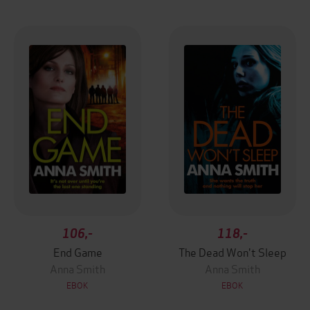
106,-
118,-
End Game
The Dead Won't Sleep
Anna Smith
Anna Smith
EBOK
EBOK