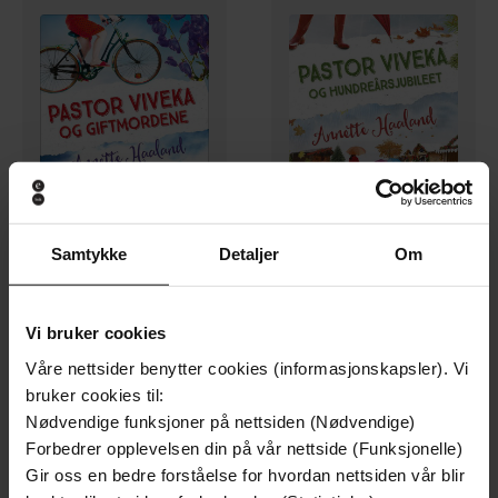
399,-
399,-
Samtykke
Detaljer
Om
Pastor Viveka og giftmordene
Pastor Viveka og hundreårsjubileet
Annette Haaland
Annette Haaland
LYDBOK
LYDBOK
Vi bruker cookies
Våre nettsider benytter cookies (informasjonskapsler). Vi
bruker cookies til:
Nødvendige funksjoner på nettsiden (Nødvendige)
Forbedrer opplevelsen din på vår nettside (Funksjonelle)
Gir oss en bedre forståelse for hvordan nettsiden vår blir