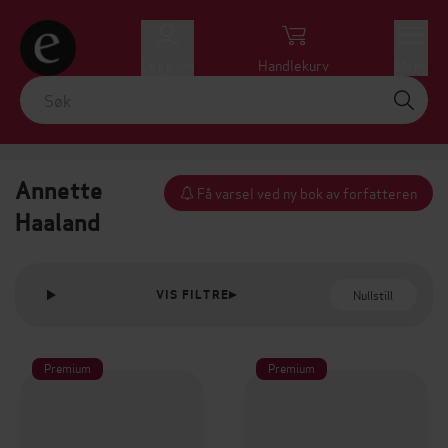
Logg inn
Handlekurv
Meny
Annette
Få varsel ved ny bok av forfatteren
Haaland
Nullstill
VIS FILTRE
Premium
Premium