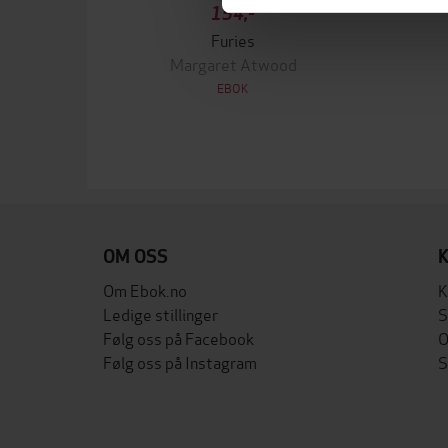
154,-
Furies
Margaret Atwood
EBOK
OM OSS
Om Ebok.no
K
Ledige stillinger
S
Følg oss på Facebook
O
Følg oss på Instagram
S