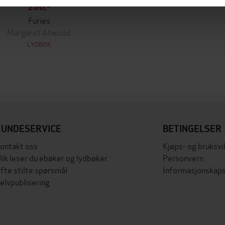
260,-
Furies
Margaret Atwood
LYDBOK
KUNDESERVICE
BETINGELSER
ontakt oss
Kjøps- og bruksvi
lik leser du ebøker og lydbøker
Personvern
fte stilte spørsmål
Informasjonskaps
elvpublisering