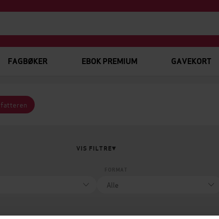
FAGBØKER
EBOK PREMIUM
GAVEKORT
rfatteren
VIS FILTRE
FORMAT