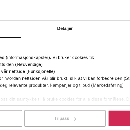
Bøker i Premium
Kan sendes til Kindle og PocketBook
Detaljer
es (informasjonskapsler). Vi bruker cookies til:
ttsiden (Nødvendige)
 vår nettside (Funksjonelle)
r hvordan nettsiden vår blir brukt, slik at vi kan forbedre den (St
 deg relevante produkter, kampanjer og tilbud (Markedsføring)
 oss ditt samtykke til å bruke cookies for alle disse formålene. D
l ved å klikke på «Tilpass». Du kan når som helst trekke tilbake
Tilpass