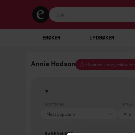
EBØKER
LYDBØKER
Annie Hodson
Få varsel ved ny bok av fo
SORTERING
SPRÅK
BARE VIS MEG