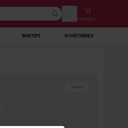
Logg inn
Handlekurv
BOKTIPS
NYHETSBREV
Nullstill