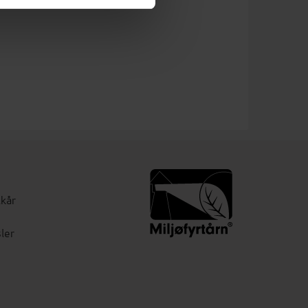
lkår
ler