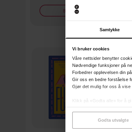
Bøker på tilbud
Samtykke
Vi bruker cookies
Våre nettsider benytter cooki
Nødvendige funksjoner på ne
Forbedrer opplevelsen din på
Gir oss en bedre forståelse fo
Gjør det mulig for oss å vise
Klikk på «Godta alle» for å gi
samtykke til spesifikke formå
Godta utvalgte