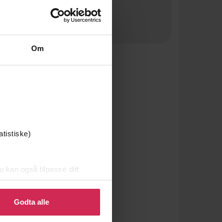
Om
atistiske)
u kan også tilpasse ditt
 eller endre ditt samtykke.
Godta alle