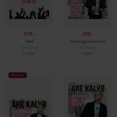
379,-
299,-
Nød
Meininga med livet
Are Kalvø
Are Kalvø
LYDBOK
LYDBOK
Premium