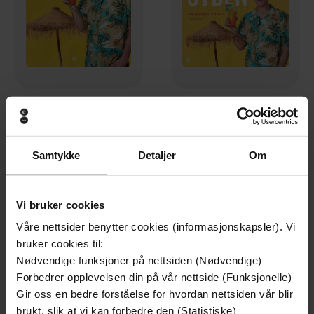
199,-
229,-
Syden
Syden
Are Kalvø
Are Kalvø
Samtykke
Detaljer
Om
EBOK
LYDBOK
Vi bruker cookies
Premium
Våre nettsider benytter cookies (informasjonskapsler). Vi
bruker cookies til:
Nødvendige funksjoner på nettsiden (Nødvendige)
Forbedrer opplevelsen din på vår nettside (Funksjonelle)
Gir oss en bedre forståelse for hvordan nettsiden vår blir
brukt, slik at vi kan forbedre den (Statistiske)