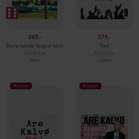
349,-
379,-
Berre bønder lengtar heim
Nød
Are Kalvø
Are Kalvø
EBOK
LYDBOK
Premium
Premium