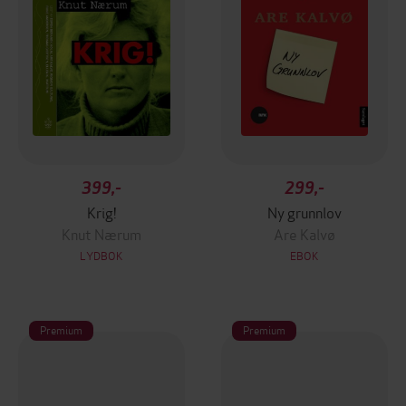
399,-
299,-
Krig!
Ny grunnlov
Knut Nærum
Are Kalvø
LYDBOK
EBOK
Premium
Premium