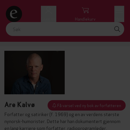
Logg inn
Handlekurv
Meny
Are Kalvø
Få varsel ved ny bok av forfatteren
Forfatter og satiriker (f. 1969) og en av verdens største
nynorsk-humorister. Dette har han dokumentert gjennom
en lang karriere som forfatter, radioprogramleder,