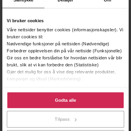
Vi bruker cookies
Våre nettsider benytter cookies (informasjonskapsler). Vi
bruker cookies til:
Nødvendige funksjoner på nettsiden (Nødvendige)
Forbedrer opplevelsen din på vår nettside (Funksjonelle)
Gir oss en bedre forståelse for hvordan nettsiden vår blir
395,-
brukt, slik at vi kan forbedre den (Statistiske)
Gjør det mulig for oss å vise deg relevante produkter,
Fordi vi er mennesker
kampanjer og tilbud (Markedsføring)
Solveig Botnen Eide
EBOK
Klikk på «Godta alle» for å gi oss ditt samtykke til å
bruke cookies for alle disse formålene. Du kan også
Godta alle
tilpasse ditt samtykke til spesifikke formål ved å klikke
på «Tilpass». Du kan når som helst trekke tilbake eller
Tilpass
endre ditt samtykke.
OM OSS