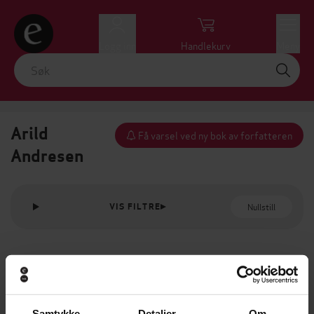
Logg inn
Handlekurv
Meny
Arild
Få varsel ved ny bok av forfatteren
Andresen
Nullstill
VIS FILTRE
Samtykke
Detaljer
Om