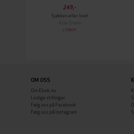
249,-
Sjakken eller livet
Atle Grønn
LYDBOK
OM OSS
Om Ebok.no
K
Ledige stillinger
S
Følg oss på Facebook
O
Følg oss på Instagram
S