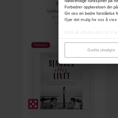
Nødvendige funksjoner på ne
350,-
Forbedrer opplevelsen din på
Sjakken som var
Gir oss en bedre forståelse fo
Atle Grønn
Gjør det mulig for oss å vise
LYDBOK
Klikk på «Godta alle» for å gi
samtykke til spesifikke formå
Premium
Godta utvalgte