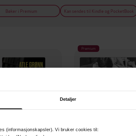
Bøker i Premium
Kan sendes til Kindle og PocketBook
Premium
Detaljer
es (informasjonskapsler). Vi bruker cookies til: