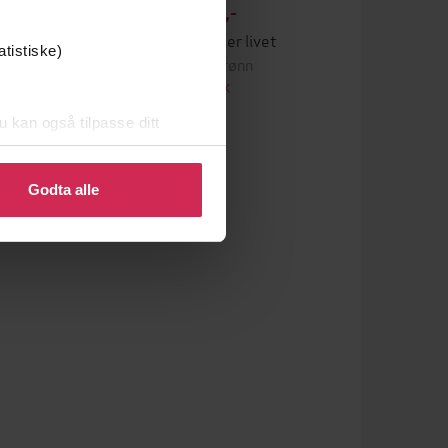
249,-
Sjakken eller livet
atistiske)
Atle Grønn
EBOK
u kan også tilpasse ditt
 eller endre ditt samtykke.
Godta alle