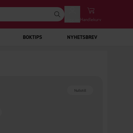
Logg inn
Handlekurv
BOKTIPS
NYHETSBREV
Nullstill