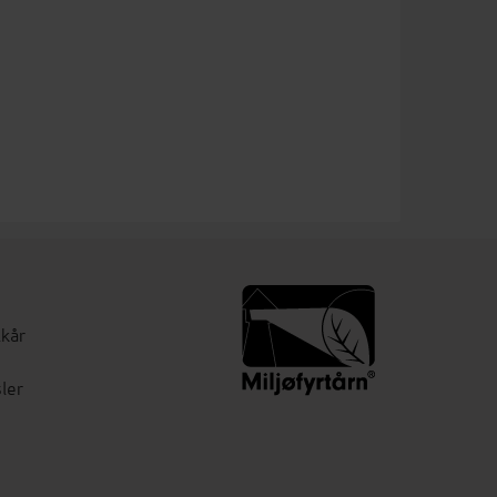
lkår
ler