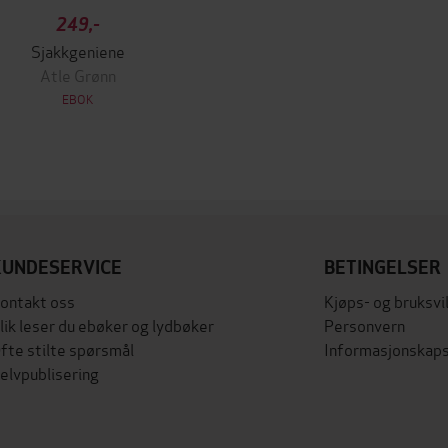
249,-
Sjakkgeniene
Atle Grønn
EBOK
KUNDESERVICE
BETINGELSER
ontakt oss
Kjøps- og bruksvi
lik leser du ebøker og lydbøker
Personvern
fte stilte spørsmål
Informasjonskaps
elvpublisering