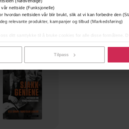
ttsiden (Nødvendige)
218,-
399,-
 vår nettside (Funksjonelle)
Sjakken som var
Sjakkgeniene
r hvordan nettsiden vår blir brukt, slik at vi kan forbedre den (St
Atle Grønn
Atle Grønn
 deg relevante produkter, kampanjer og tilbud (Markedsføring)
EBOK
LYDBOK
 oss ditt samtykke til å bruke cookies for alle disse formålene. D
l ved å klikke på «Tilpass». Du kan når som helst trekke tilbake
Tilpass