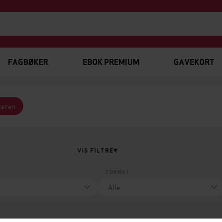
FAGBØKER
EBOK PREMIUM
GAVEKORT
teren
VIS FILTRE
FORMAT