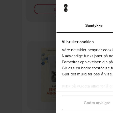
Bøker på tilbud
Samtykke
Vi bruker cookies
Våre nettsider benytter cooki
Nødvendige funksjoner på ne
Forbedrer opplevelsen din på
Gir oss en bedre forståelse fo
Gjør det mulig for oss å vise
Klikk på «Godta alle» for å gi
samtykke til spesifikke formå
Godta utvalgte