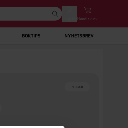
Logg inn
Handlekurv
BOKTIPS
NYHETSBREV
Nullstill