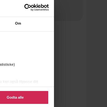
Om
atistiske)
u kan også tilpasse ditt
 eller endre ditt samtykke.
Godta alle