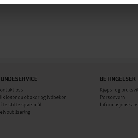
KUNDESERVICE
BETINGELSER
ontakt oss
Kjøps- og bruksvi
lik leser du ebøker og lydbøker
Personvern
fte stilte spørsmål
Informasjonskaps
elvpublisering