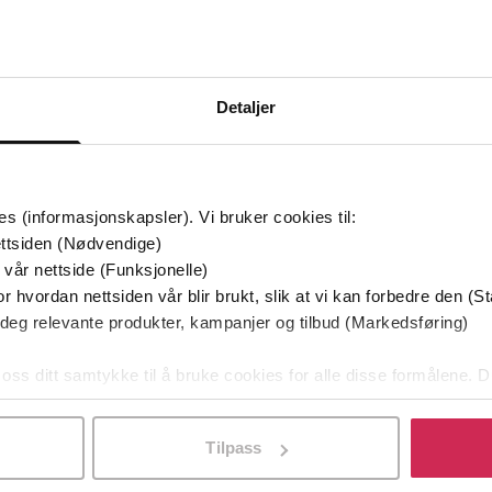
Bøker i Premium
Kan sendes til Kindle og PocketBook
Detaljer
es (informasjonskapsler). Vi bruker cookies til:
ttsiden (Nødvendige)
 vår nettside (Funksjonelle)
r hvordan nettsiden vår blir brukt, slik at vi kan forbedre den (St
 deg relevante produkter, kampanjer og tilbud (Markedsføring)
 oss ditt samtykke til å bruke cookies for alle disse formålene. D
l ved å klikke på «Tilpass». Du kan når som helst trekke tilbake
Tilpass