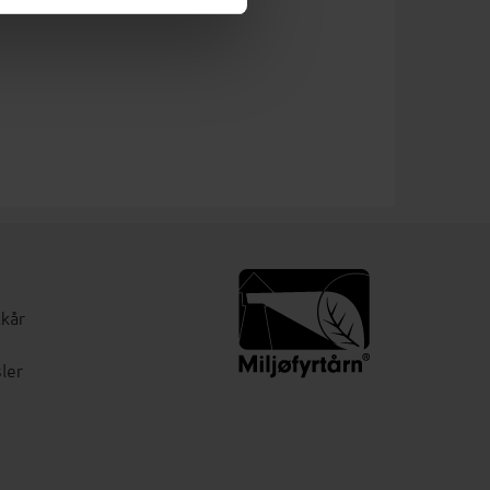
lkår
ler