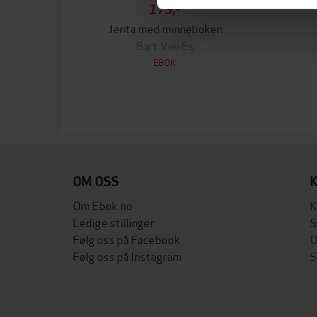
179,-
Jenta med minneboken
Bart Van Es
EBOK
OM OSS
Om Ebok.no
K
Ledige stillinger
S
Følg oss på Facebook
O
Følg oss på Instagram
S