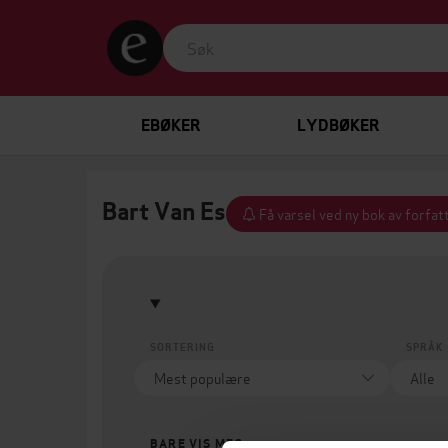
EBØKER
LYDBØKER
Bart Van Es
Få varsel ved ny bok av forfat
SORTERING
SPRÅK
BARE VIS MEG