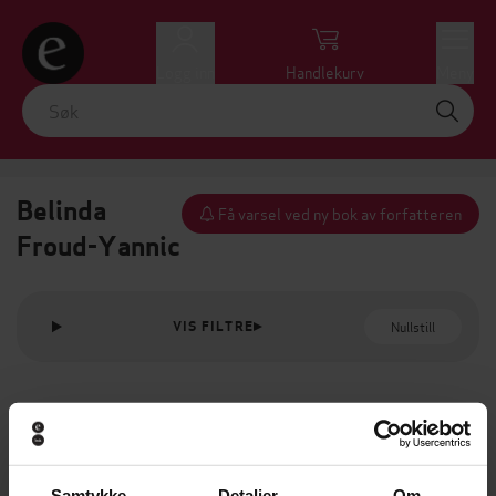
Logg inn
Handlekurv
Meny
Belinda
Få varsel ved ny bok av forfatteren
Froud-Yannic
Nullstill
VIS FILTRE
Samtykke
Detaljer
Om