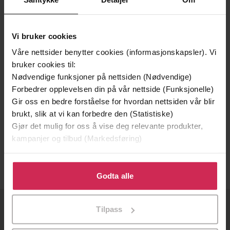
Vi bruker cookies
Våre nettsider benytter cookies (informasjonskapsler). Vi
bruker cookies til:
Nødvendige funksjoner på nettsiden (Nødvendige)
Forbedrer opplevelsen din på vår nettside (Funksjonelle)
Gir oss en bedre forståelse for hvordan nettsiden vår blir
260,-
260,-
brukt, slik at vi kan forbedre den (Statistiske)
Gjør det mulig for oss å vise deg relevante produkter,
Common Entrance 13+ Geography Exam Practice Questions and Answers
Common Entrance 13+ Geography Revision Guide
kampanjer og tilbud (Markedsføring)
Belinda Froud-Yannic
Belinda Froud-Yannic
EBOK
EBOK
Klikk på «Godta alle» for å gi oss ditt samtykke til å
bruke cookies for alle disse formålene. Du kan også
Godta alle
tilpasse ditt samtykke til spesifikke formål ved å klikke
på «Tilpass». Du kan når som helst trekke tilbake eller
Tilpass
endre ditt samtykke.
OM OSS