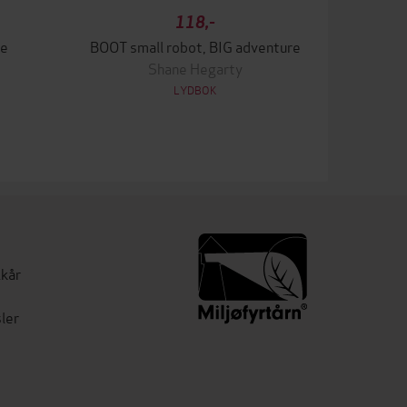
118,-
ue
BOOT small robot, BIG adventure
Shane Hegarty
LYDBOK
lkår
ler