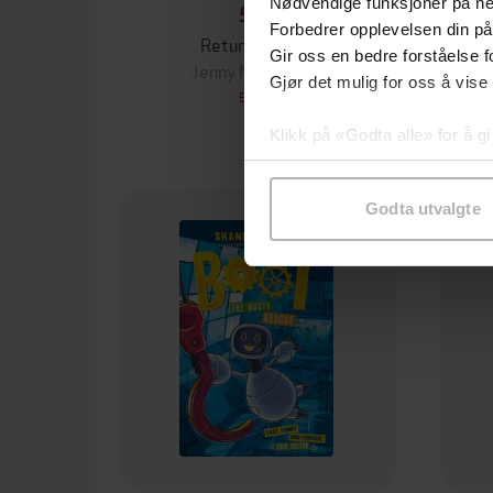
Nødvendige funksjoner på ne
51,-
Forbedrer opplevelsen din på
Return to Roar
Gir oss en bedre forståelse fo
Jenny McLachlan
Gjør det mulig for oss å vise
EBOK
Klikk på «Godta alle» for å gi
samtykke til spesifikke formå
Godta utvalgte