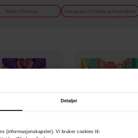
Bøker i Premium
Kan sendes til Kindle og PocketBook
Detaljer
es (informasjonskapsler). Vi bruker cookies til: