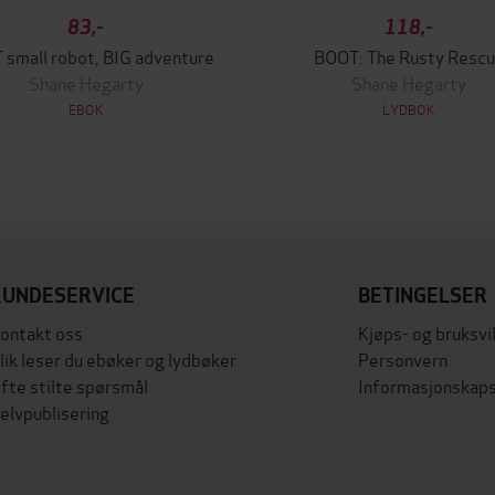
83,-
118,-
small robot, BIG adventure
BOOT: The Rusty Resc
Shane Hegarty
Shane Hegarty
EBOK
LYDBOK
KUNDESERVICE
BETINGELSER
ontakt oss
Kjøps- og bruksvi
lik leser du ebøker og lydbøker
Personvern
fte stilte spørsmål
Informasjonskaps
elvpublisering