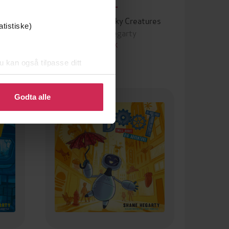
94,-
res
BOOT: The Creaky Creatures
atistiske)
Shane Hegarty
EBOK
u kan også tilpasse ditt
 eller endre ditt samtykke.
Godta alle