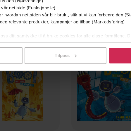
ttsiden (Nødvendige)
51,-
118,-
 vår nettside (Funksjonelle)
The Battle for Roar
BOOT: The Creaky Creatu
r hvordan nettsiden vår blir brukt, slik at vi kan forbedre den (St
Jenny McLachlan
Shane Hegarty
 deg relevante produkter, kampanjer og tilbud (Markedsføring)
EBOK
LYDBOK
 oss ditt samtykke til å bruke cookies for alle disse formålene. D
l ved å klikke på «Tilpass». Du kan når som helst trekke tilbake
Tilpass