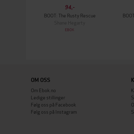
94,-
BOOT: The Rusty Rescue
BOOT 
Shane Hegarty
EBOK
OM OSS
Om Ebok.no
K
Ledige stillinger
S
Følg oss på Facebook
O
Følg oss på Instagram
S