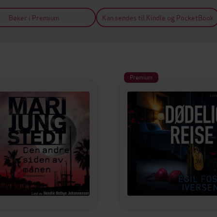
Bøker i Premium
Kan sendes til Kindle og PocketBook
Premium