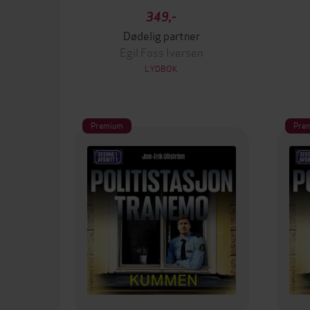
349,-
Dødelig partner
Egil Foss Iversen
LYDBOK
Premium
Pre