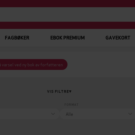
FAGBØKER
EBOK PREMIUM
GAVEKORT
 varsel ved ny bok av forfatteren
VIS FILTRE
FORMAT