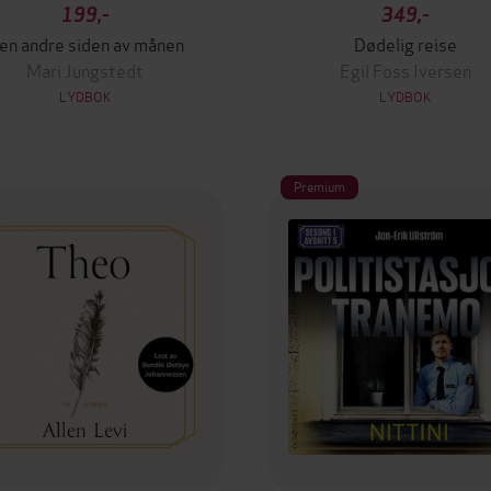
199,-
349,-
en andre siden av månen
Dødelig reise
Mari Jungstedt
Egil Foss Iversen
LYDBOK
LYDBOK
Premium