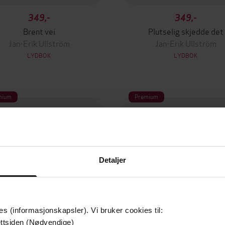
349,-
349,-
Brent vei
Plutselig skjedde det
Jan-Erik Ullström
Jan-Erik Ullström
LYDBOK
LYDBOK
mium
Premium
Detaljer
es (informasjonskapsler). Vi bruker cookies til:
ttsiden (Nødvendige)