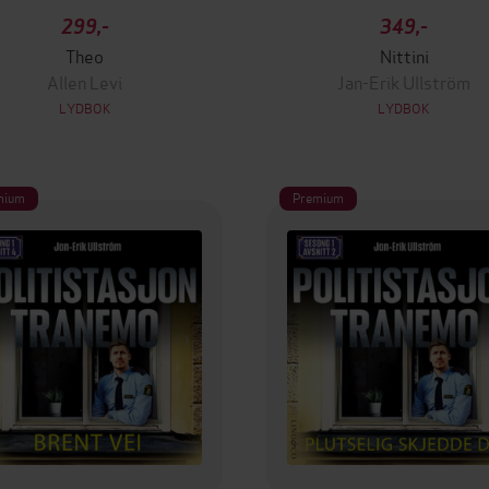
299,-
349,-
Theo
Nittini
Allen Levi
Jan-Erik Ullström
LYDBOK
LYDBOK
mium
Premium