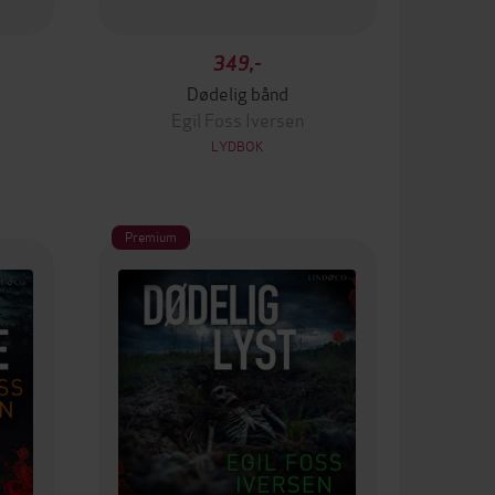
349,-
Dødelig bånd
Egil Foss Iversen
LYDBOK
Premium