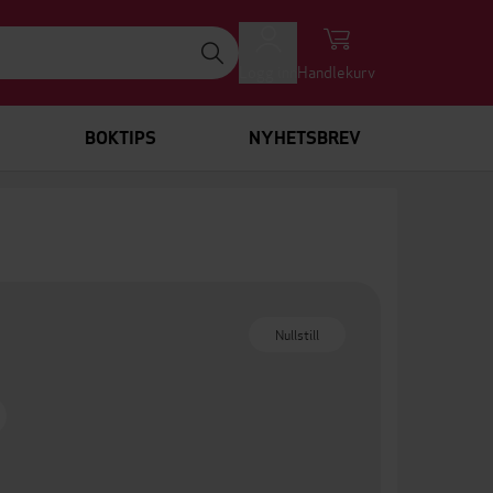
Logg inn
Handlekurv
BOKTIPS
NYHETSBREV
Nullstill