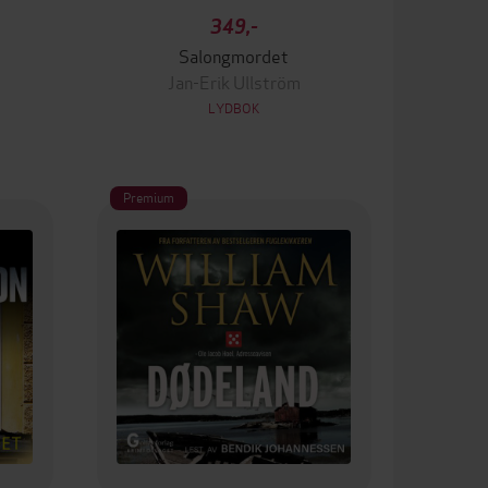
349,-
Salongmordet
Jan-Erik Ullström
LYDBOK
Premium