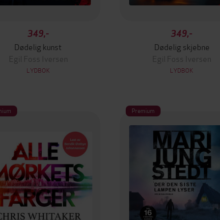
349,-
349,-
Dødelig kunst
Dødelig skjebne
Egil Foss Iversen
Egil Foss Iversen
LYDBOK
LYDBOK
mium
Premium