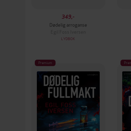
349,-
Dødelig arroganse
Egil Foss Iversen
LYDBOK
Premium
Pre