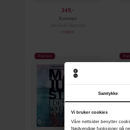
349,-
Kummen
Jan-Erik Ullström
LYDBOK
Premium
Pre
Samtykke
Vi bruker cookies
Våre nettsider benytter cooki
Nødvendige funksjoner på ne