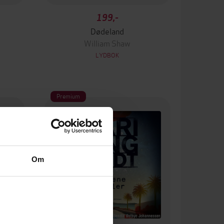
199,-
Dødeland
William Shaw
LYDBOK
Premium
Om