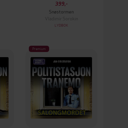
399,-
Snøstormen
Vladimir Sorokin
LYDBOK
Premium