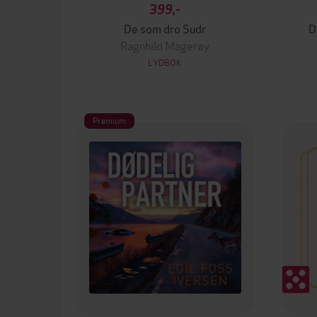
399,-
De som dro Sudr
D
Ragnhild Magerøy
LYDBOK
Premium