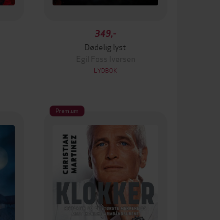
349,-
Dødelig lyst
Egil Foss Iversen
LYDBOK
Premium