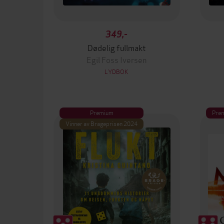
349,-
Dødelig fullmakt
Egil Foss Iversen
LYDBOK
Premium
Pre
Vinner av Brageprisen 2024