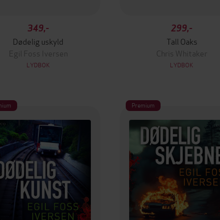
349,-
299,-
Dødelig uskyld
Tall Oaks
Egil Foss Iversen
Chris Whitaker
LYDBOK
LYDBOK
mium
Premium