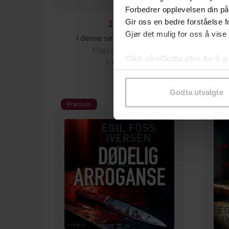
Forbedrer opplevelsen din på
Gir oss en bedre forståelse fo
199,-
Gjør det mulig for oss å vise
I denne søte sommertid
Mari Jungstedt
Klikk på «Godta alle» for å gi
LYDBOK
samtykke til spesifikke formå
Godta utvalgte
Premium
Pre