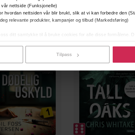
 vår nettside (Funksjonelle)
r hvordan nettsiden vår blir brukt, slik at vi kan forbedre den (St
199,-
399,-
 deg relevante produkter, kampanjer og tilbud (Markedsføring)
Jeg ser deg
Hvem drepte kelneren
Mari Jungstedt
Andreas Tharaldsen
 oss ditt samtykke til å bruke cookies for alle disse formålene. D
LYDBOK
LYDBOK
l ved å klikke på «Tilpass». Du kan når som helst trekke tilbake
Tilpass
mium