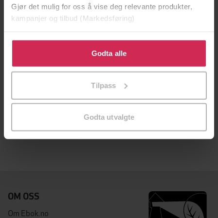
Gjør det mulig for oss å vise deg relevante produkter,
kampanjer og tilbud (Markedsføring)
Klikk på «Godta alle» for å gi oss ditt samtykke til å
bruke cookies for alle disse formålene. Du kan også
Godta alle
tilpasse ditt samtykke til spesifikke formål ved å klikke
på «Tilpass». Du kan når som helst trekke tilbake eller
Tilpass
endre ditt samtykke.
399,-
399,-
Tater-Jon
Huldra fra Gåråfjell
Godta utvalgte
Bjarne Walle
Bjarne Walle
LYDBOK
LYDBOK
OM OSS
Om Ebok.no