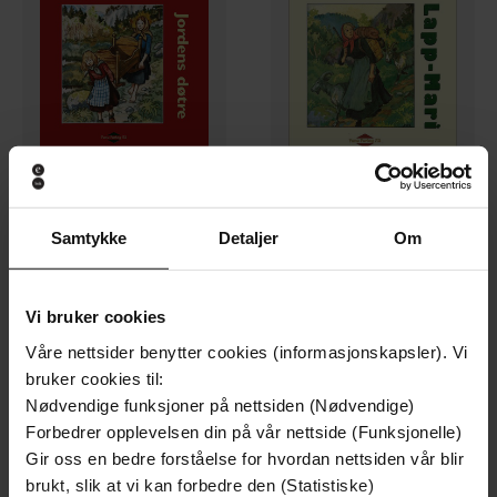
399,-
399,-
Samtykke
Detaljer
Om
Jordens døtre
Lapp-Mari
Bjarne Walle
Bjarne Walle
LYDBOK
LYDBOK
Vi bruker cookies
Våre nettsider benytter cookies (informasjonskapsler). Vi
bruker cookies til:
Premium
Premium
Nødvendige funksjoner på nettsiden (Nødvendige)
Forbedrer opplevelsen din på vår nettside (Funksjonelle)
Gir oss en bedre forståelse for hvordan nettsiden vår blir
brukt, slik at vi kan forbedre den (Statistiske)