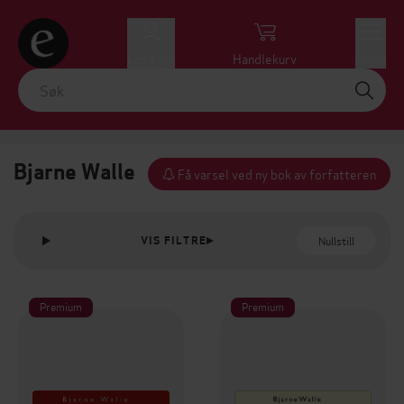
Logg inn
Handlekurv
Meny
Bjarne Walle
Få varsel ved ny bok av forfatteren
Nullstill
VIS FILTRE
Premium
Premium