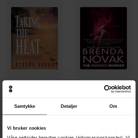
23,-
65,-
Taking the Heat
The Perfect Murder
Brenda Novak
Brenda Novak
Samtykke
Detaljer
Om
EBOK
EBOK
Vi bruker cookies
Våre nettsider benytter cookies (informasjonskapsler). Vi