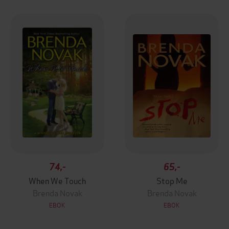
74,-
65,-
When We Touch
Stop Me
Brenda Novak
Brenda Novak
EBOK
EBOK