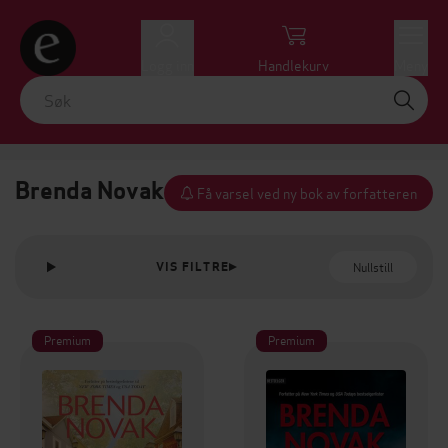
Logg inn
Handlekurv
Meny
Brenda Novak
Få varsel ved ny bok av forfatteren
Nullstill
VIS FILTRE
Premium
Premium