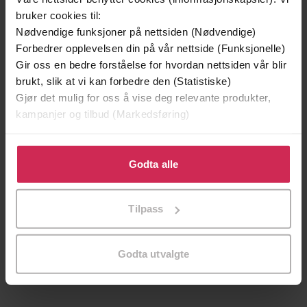
bruker cookies til:
Nødvendige funksjoner på nettsiden (Nødvendige)
Forbedrer opplevelsen din på vår nettside (Funksjonelle)
Gir oss en bedre forståelse for hvordan nettsiden vår blir
brukt, slik at vi kan forbedre den (Statistiske)
Gjør det mulig for oss å vise deg relevante produkter,
kampanjer og tilbud (Markedsføring)
Klikk på «Godta alle» for å gi oss ditt samtykke til å
bruke cookies for alle disse formålene. Du kan også
Godta alle
tilpasse ditt samtykke til spesifikke formål ved å klikke
på «Tilpass». Du kan når som helst trekke tilbake eller
65,-
74,-
Tilpass
endre ditt samtykke.
In Close
In Seconds
Brenda Novak
Brenda Novak
EBOK
EBOK
Godta utvalgte