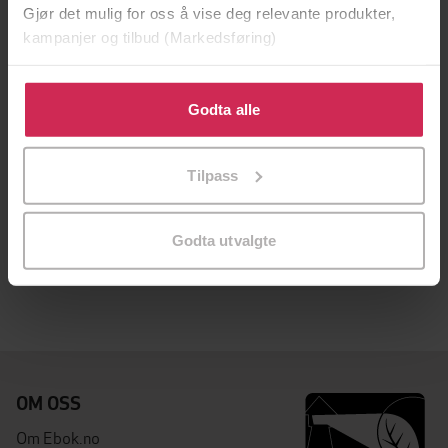
Gjør det mulig for oss å vise deg relevante produkter,
kampanjer og tilbud (Markedsføring)
Klikk på «Godta alle» for å gi oss ditt samtykke til å
bruke cookies for alle disse formålene. Du kan også
Godta alle
tilpasse ditt samtykke til spesifikke formål ved å klikke
på «Tilpass». Du kan når som helst trekke tilbake eller
Tilpass
endre ditt samtykke.
71,-
165,-
Roger Bacon
Are Numbers Real?
Godta utvalgte
Brian Clegg
Brian Clegg
EBOK
EBOK
OM OSS
Om Ebok.no