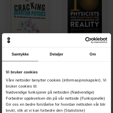
177,-
154,-
Samtykke
Detaljer
Om
Cracking Quantum Physics
Ten Physicists who Transformed our Understanding of Reality
Brian Clegg
Rhodri Evans
EBOK
EBOK
Vi bruker cookies
Våre nettsider benytter cookies (informasjonskapsler). Vi
bruker cookies til:
Nødvendige funksjoner på nettsiden (Nødvendige)
Forbedrer opplevelsen din på vår nettside (Funksjonelle)
Gir oss en bedre forståelse for hvordan nettsiden vår blir
brukt, slik at vi kan forbedre den (Statistiske)