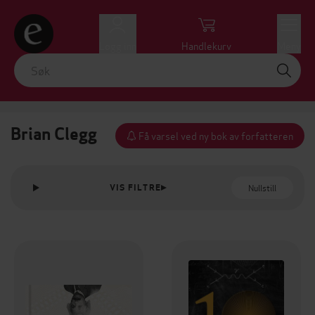
Logg inn
Handlekurv
Meny
Brian Clegg
Få varsel ved ny bok av forfatteren
Nullstill
VIS FILTRE