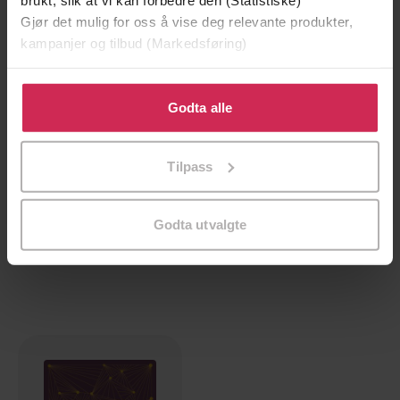
Gjør det mulig for oss å vise deg relevante produkter,
kampanjer og tilbud (Markedsføring)
Klikk på «Godta alle» for å gi oss ditt samtykke til å
bruke cookies for alle disse formålene. Du kan også
Godta alle
tilpasse ditt samtykke til spesifikke formål ved å klikke
på «Tilpass». Du kan når som helst trekke tilbake eller
Tilpass
endre ditt samtykke.
159,-
119,-
Virkeligheten er ikke slik vi tror
Syv korte leksjoner i fysikk
Godta utvalgte
Carlo Rovelli
Carlo Rovelli
EBOK
EBOK