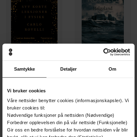
199,-
199,-
Samtykke
Detaljer
Om
Syv korte leksjoner i fysikk
Helgoland
Carlo Rovelli
Carlo Rovelli
LYDBOK
EBOK
Vi bruker cookies
Våre nettsider benytter cookies (informasjonskapsler). Vi
bruker cookies til:
Premium
Nødvendige funksjoner på nettsiden (Nødvendige)
Forbedrer opplevelsen din på vår nettside (Funksjonelle)
Gir oss en bedre forståelse for hvordan nettsiden vår blir
brukt, slik at vi kan forbedre den (Statistiske)