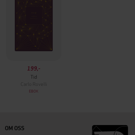
199,-
Tid
Carlo Rovelli
EBOK
OM OSS