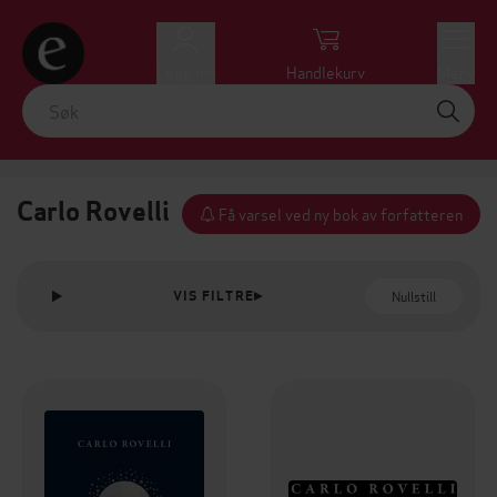
Logg inn
Handlekurv
Meny
Carlo Rovelli
Få varsel ved ny bok av forfatteren
Nullstill
VIS FILTRE