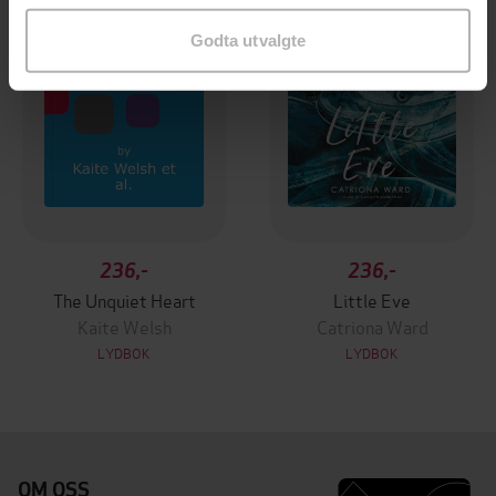
Godta utvalgte
236,-
236,-
The Unquiet Heart
Little Eve
Kaite Welsh
Catriona Ward
LYDBOK
LYDBOK
OM OSS