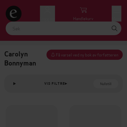
Logg inn
Handlekurv
Meny
Carolyn
Få varsel ved ny bok av forfatteren
Bonnyman
Nullstill
VIS FILTRE