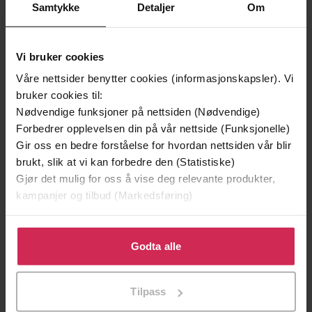
Samtykke
Detaljer
Om
Vi bruker cookies
Våre nettsider benytter cookies (informasjonskapsler). Vi
bruker cookies til:
Nødvendige funksjoner på nettsiden (Nødvendige)
Forbedrer opplevelsen din på vår nettside (Funksjonelle)
Gir oss en bedre forståelse for hvordan nettsiden vår blir
236,-
236,-
brukt, slik at vi kan forbedre den (Statistiske)
Gjør det mulig for oss å vise deg relevante produkter,
The Truth About My Mother
Beyond the Wild River
kampanjer og tilbud (Markedsføring)
Jemma Wallace
Sarah Maine
LYDBOK
LYDBOK
Klikk på «Godta alle» for å gi oss ditt samtykke til å
bruke cookies for alle disse formålene. Du kan også
Godta alle
tilpasse ditt samtykke til spesifikke formål ved å klikke
på «Tilpass». Du kan når som helst trekke tilbake eller
Tilpass
endre ditt samtykke.