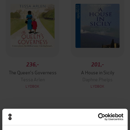
236,-
201,-
The Queen's Governess
A House in Sicily
Tessa Arlen
Daphne Phelps
LYDBOK
LYDBOK