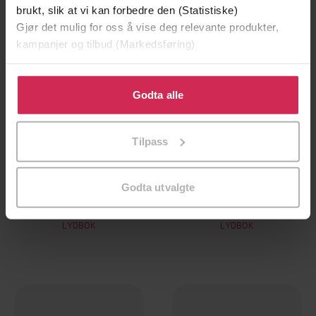
brukt, slik at vi kan forbedre den (Statistiske)
Gjør det mulig for oss å vise deg relevante produkter,
kampanjer og tilbud (Markedsføring)
Klikk på «Godta alle» for å gi oss ditt samtykke til å
bruke cookies for alle disse formålene. Du kan også
Godta alle
tilpasse ditt samtykke til spesifikke formål ved å klikke
på «Tilpass». Du kan når som helst trekke tilbake eller
Tilpass
endre ditt samtykke.
236,-
236,-
Godta utvalgte
All That She Can See
When The Curtain Falls
Carrie Hope Fletcher
Carrie Hope Fletcher
LYDBOK
LYDBOK