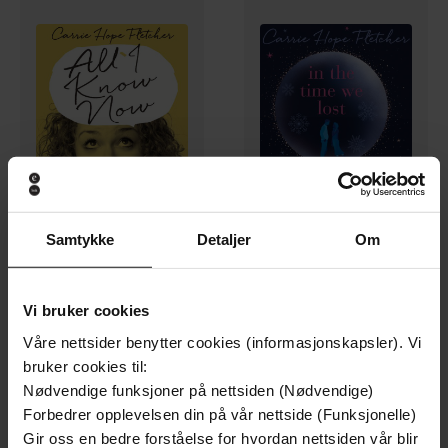
236,-
236,-
Samtykke
Detaljer
Om
All I Know Now
In the Time We Lost
Carrie Hope Fletcher
Carrie Hope Fletcher
LYDBOK
LYDBOK
Vi bruker cookies
Våre nettsider benytter cookies (informasjonskapsler). Vi
bruker cookies til:
Nødvendige funksjoner på nettsiden (Nødvendige)
Forbedrer opplevelsen din på vår nettside (Funksjonelle)
Gir oss en bedre forståelse for hvordan nettsiden vår blir