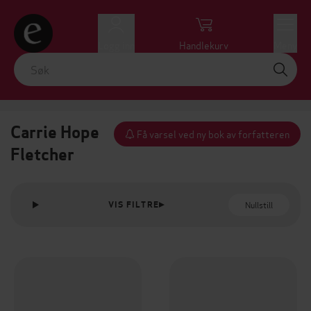
Logg inn
Handlekurv
Meny
Carrie Hope
Få varsel ved ny bok av forfatteren
Fletcher
Nullstill
VIS FILTRE