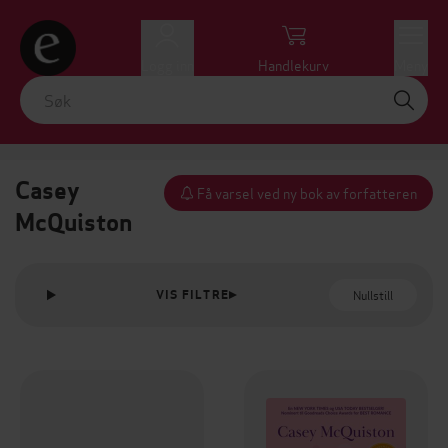
Logg inn
Handlekurv
Meny
Casey
Få varsel ved ny bok av forfatteren
McQuiston
Nullstill
VIS FILTRE