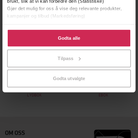
brukt, slik at vi kan forbedre den (Statistiske)
Gjør det mulig for oss å vise deg relevante produkter,
kampanjer og tilbud (Markedsføring)
Klikk på «Godta alle» for å gi oss ditt samtykke til å
bruke cookies for alle disse formålene. Du kan også
Godta alle
tilpasse ditt samtykke til spesifikke formål ved å klikke
på «Tilpass». Du kan når som helst trekke tilbake eller
Tilpass
endre ditt samtykke.
350,-
179,-
Godta utvalgte
Rødt, hvitt og kongeblått
Rødt, hvitt & kongeblått
Casey McQuiston
Casey McQuiston
LYDBOK
EBOK
OM OSS