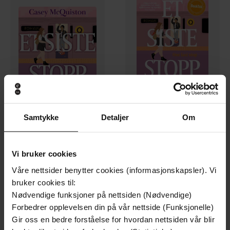
399,-
179,-
Samtykke
Detaljer
Om
Et siste stopp
Et siste stopp
Casey McQuiston
Casey McQuiston
LYDBOK
EBOK
Vi bruker cookies
Våre nettsider benytter cookies (informasjonskapsler). Vi
bruker cookies til:
Premium
Nødvendige funksjoner på nettsiden (Nødvendige)
Forbedrer opplevelsen din på vår nettside (Funksjonelle)
Gir oss en bedre forståelse for hvordan nettsiden vår blir