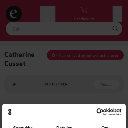
Logg inn
Handlekurv
Meny
Catherine
Få varsel ved ny bok av forfatteren
Cusset
Nullstill
VIS FILTRE
Samtykke
Detaljer
Om