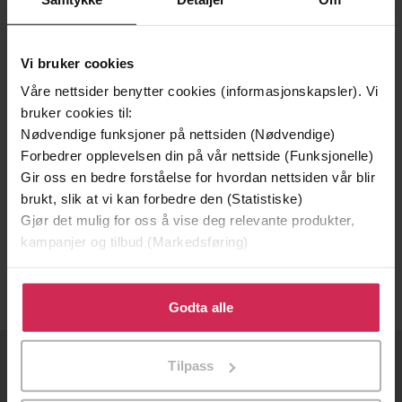
Vi bruker cookies
Våre nettsider benytter cookies (informasjonskapsler). Vi
bruker cookies til:
Nødvendige funksjoner på nettsiden (Nødvendige)
Forbedrer opplevelsen din på vår nettside (Funksjonelle)
Gir oss en bedre forståelse for hvordan nettsiden vår blir
239,20,-
brukt, slik at vi kan forbedre den (Statistiske)
Gjør det mulig for oss å vise deg relevante produkter,
En strålende fremtid
kampanjer og tilbud (Markedsføring)
Catherine Cusset
EBOK
Klikk på «Godta alle» for å gi oss ditt samtykke til å
bruke cookies for alle disse formålene. Du kan også
Godta alle
tilpasse ditt samtykke til spesifikke formål ved å klikke
på «Tilpass». Du kan når som helst trekke tilbake eller
Tilpass
endre ditt samtykke.
OM OSS