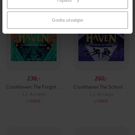
Tilpass
endre ditt samtykke.
Godta utvalgte
236,-
260,-
Crookhaven: The Forgotten Maze
Crookhaven The School for Thieves
J.J. Arcanjo
J.J. Arcanjo
LYDBOK
LYDBOK