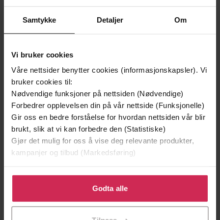
Samtykke
Detaljer
Om
Vi bruker cookies
Våre nettsider benytter cookies (informasjonskapsler). Vi
bruker cookies til:
Nødvendige funksjoner på nettsiden (Nødvendige)
Forbedrer opplevelsen din på vår nettside (Funksjonelle)
Gir oss en bedre forståelse for hvordan nettsiden vår blir
296,-
154,-
brukt, slik at vi kan forbedre den (Statistiske)
Crookhaven: The Island Heist
The Swan's Warning (The Story of Greenriver Book 2)
Gjør det mulig for oss å vise deg relevante produkter,
J.J. Arcanjo
Holly Webb
kampanjer og tilbud (Markedsføring)
LYDBOK
LYDBOK
Klikk på «Godta alle» for å gi oss ditt samtykke til å
bruke cookies for alle disse formålene. Du kan også
Godta alle
tilpasse ditt samtykke til spesifikke formål ved å klikke
på «Tilpass». Du kan når som helst trekke tilbake eller