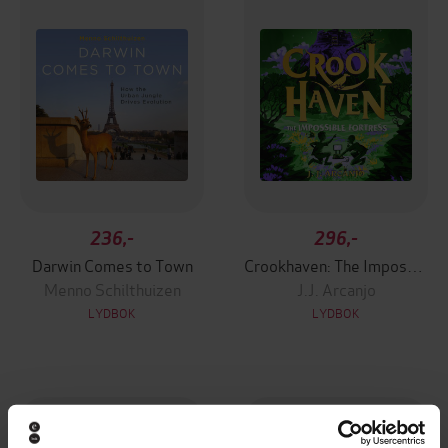
236,-
296,-
Darwin Comes to Town
Crookhaven: The Impossible Fortress
Menno Schilthuizen
J.J. Arcanjo
LYDBOK
LYDBOK