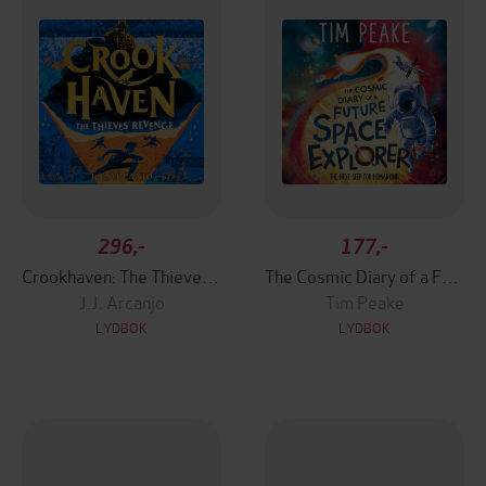
296,-
177,-
Crookhaven: The Thieves' Revenge
The Cosmic Diary of a Future Space Explorer
J.J. Arcanjo
Tim Peake
LYDBOK
LYDBOK