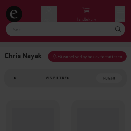
Logg inn
Handlekurv
Meny
Chris Nayak
Få varsel ved ny bok av forfatteren
Nullstill
VIS FILTRE